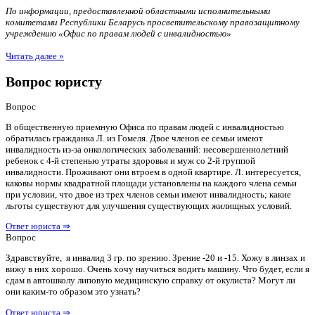
По информации, предоставленной областными исполнительными
комитетами Республики Беларусь просветительскому правозащитному
учреждению «Офис по правам людей с инвалидностью»
Читать далее »
Вопрос юристу
Вопрос
В общественную приемную Офиса по правам людей с инвалидностью
обратилась гражданка Л. из Гомеля. Двое членов ее семьи имеют
инвалидность из-за онкологических заболеваний: несовершеннолетний
ребенок с 4-й степенью утраты здоровья и муж со 2-й группой
инвалидности. Проживают они втроем в одной квартире. Л. интересуется,
каковы нормы квадратной площади установлены на каждого члена семьи
при условии, что двое из трех членов семьи имеют инвалидность; какие
льготы существуют для улучшения существующих жилищных условий.
Ответ юриста ⇒
Вопрос
Здравствуйте, я инвалид 3 гр. по зрению. Зрение -20 и -15. Хожу в линзах и
вижу в них хорошо. Очень хочу научиться водить машину. Что будет, если я
сдам в автошколу липовую медицинскую справку от окулиста? Могут ли
они каким-то образом это узнать?
Ответ юриста ⇒