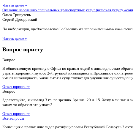
Читать далее »
Оказание населению специальных транспортных услуг (включая услугу «соц
Ольга Трипутень
Сергей Дроздовский
По информации, предоставленной областными исполнительными комитетам
Читать далее »
Вопрос юристу
Вопрос
В общественную приемную Офиса по правам людей с инвалидностью обратилас
утраты здоровья и муж со 2-й группой инвалидности. Проживают они втроем 
имеют инвалидность; какие льготы существуют для улучшения существующ
Ответ юриста ⇒
Вопрос
Здравствуйте, я инвалид 3 гр. по зрению. Зрение -20 и -15. Хожу в линзах 
каким-то образом это узнать?
Ответ юриста ⇒
Все вопросы
Конвенция о правах инвалидов ратифицирована Республикой Беларусь 3 октя