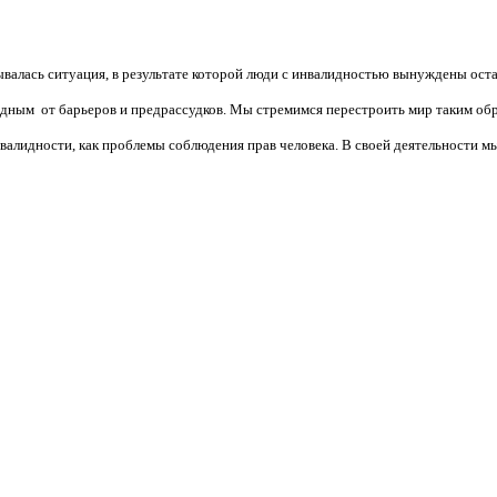
валась ситуация, в результате которой люди с инвалидностью вынуждены ост
бодным от барьеров и предрассудков. Мы стремимся перестроить мир таким об
алидности, как проблемы соблюдения прав человека. В своей деятельности мы