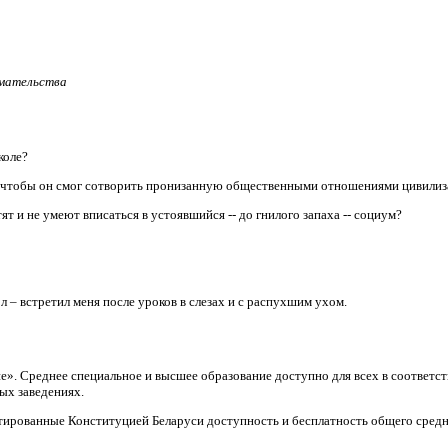
имательства
коле?
, чтобы он смог сотворить пронизанную общественными отношениями цивили
т и не умеют вписаться в устоявшийся -- до гнилого запаха -- социум?
л – встретил меня после уроков в слезах и с распухшим ухом.
ие». Среднее специальное и высшее образование доступно для всех в соответ
ых заведениях.
тированные Конституцией Беларуси доступность и бесплатность общего средн