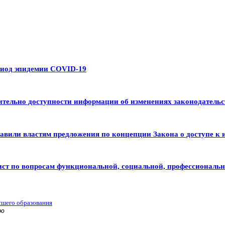
риод эпидемии COVID-19
тельно доступности информации об изменениях законодательс
авили властям предложения по концепции Закона о доступе к 
ист по вопросам функциональной, социальной, профессиональ
сшего образования
ью