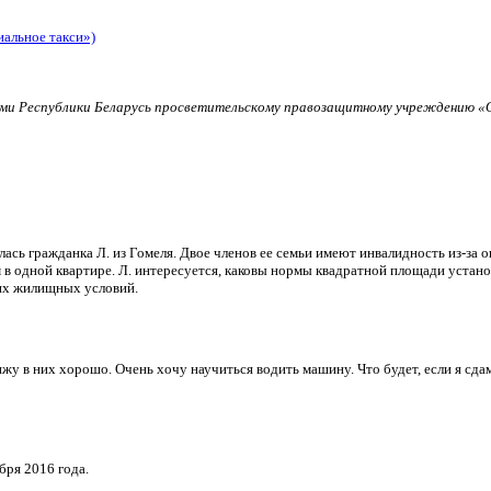
иальное такси»)
и Республики Беларусь просветительскому правозащитному учреждению «О
ь гражданка Л. из Гомеля. Двое членов ее семьи имеют инвалидность из-за о
в одной квартире. Л. интересуется, каковы нормы квадратной площади установ
их жилищных условий.
и вижу в них хорошо. Очень хочу научиться водить машину. Что будет, если я 
бря 2016 года.