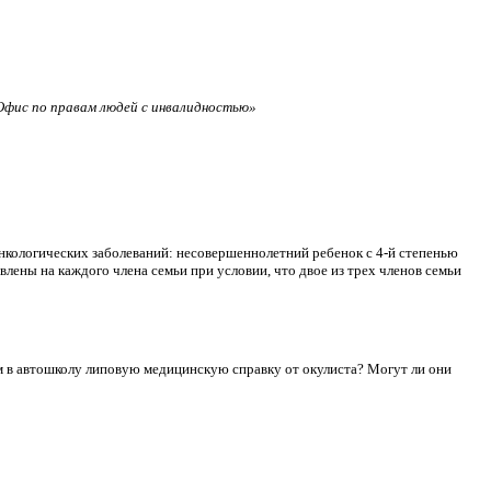
фис по правам людей с инвалидностью»
нкологических заболеваний: несовершеннолетний ребенок с 4-й степенью
лены на каждого члена семьи при условии, что двое из трех членов семьи
сдам в автошколу липовую медицинскую справку от окулиста? Могут ли они