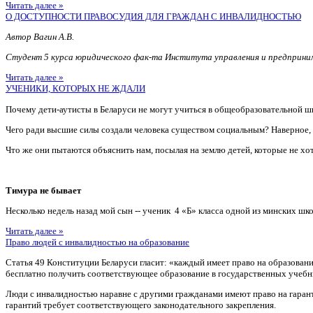
Читать далее »
О ДОСТУПНОСТИ ПРАВОСУДИЯ ДЛЯ ГРАЖДАН С ИНВАЛИДНОСТЬЮ
Автор Вагин А.В.
Студент 5 курса юридического фак-та Института управления и предприн
Читать далее »
УЧЕНИКИ, КОТОРЫХ НЕ ЖДАЛИ
Почему дети-аутисты в Беларуси не могут учиться в общеобразовательной ш
Чего ради высшие силы создали человека существом социальным? Наверное
Что же они пытаются объяснить нам, посылая на землю детей, которые не хотя
Тимура не бывает
Несколько недель назад мой сын -- ученик 4 «Б» класса одной из минских шко
Читать далее »
Право людей с инвалидностью на образование
Статья 49 Конституции Беларуси гласит: «каждый имеет право на образован
бесплатно получить соответствующее образование в государственных учебн
Люди с инвалидностью наравне с другими гражданами имеют право на гаран
гарантий требует соответствующего законодательного закрепления.