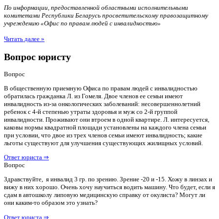
По информации, предоставленной областными исполнительными
комитетами Республики Беларусь просветительскому правозащитному
учреждению «Офис по правам людей с инвалидностью»
Читать далее »
Вопрос юристу
Вопрос
В общественную приемную Офиса по правам людей с инвалидностью
обратилась гражданка Л. из Гомеля. Двое членов ее семьи имеют
инвалидность из-за онкологических заболеваний: несовершеннолетний
ребенок с 4-й степенью утраты здоровья и муж со 2-й группой
инвалидности. Проживают они втроем в одной квартире. Л. интересуется,
каковы нормы квадратной площади установлены на каждого члена семьи
при условии, что двое из трех членов семьи имеют инвалидность; какие
льготы существуют для улучшения существующих жилищных условий.
Ответ юриста ⇒
Вопрос
Здравствуйте, я инвалид 3 гр. по зрению. Зрение -20 и -15. Хожу в линзах и
вижу в них хорошо. Очень хочу научиться водить машину. Что будет, если я
сдам в автошколу липовую медицинскую справку от окулиста? Могут ли
они каким-то образом это узнать?
Ответ юриста ⇒