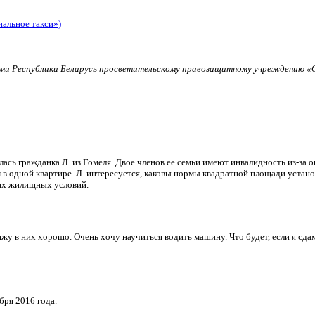
иальное такси»)
и Республики Беларусь просветительскому правозащитному учреждению «О
ь гражданка Л. из Гомеля. Двое членов ее семьи имеют инвалидность из-за о
в одной квартире. Л. интересуется, каковы нормы квадратной площади установ
их жилищных условий.
и вижу в них хорошо. Очень хочу научиться водить машину. Что будет, если я 
бря 2016 года.