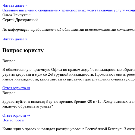
Читать далее »
Оказание населению специальных транспортных услуг (включая услугу «соц
Ольга Трипутень
Сергей Дроздовский
По информации, предоставленной областными исполнительными комитетам
Читать далее »
Вопрос юристу
Вопрос
В общественную приемную Офиса по правам людей с инвалидностью обратилас
утраты здоровья и муж со 2-й группой инвалидности. Проживают они втроем 
имеют инвалидность; какие льготы существуют для улучшения существующ
Ответ юриста ⇒
Вопрос
Здравствуйте, я инвалид 3 гр. по зрению. Зрение -20 и -15. Хожу в линзах 
каким-то образом это узнать?
Ответ юриста ⇒
Все вопросы
Конвенция о правах инвалидов ратифицирована Республикой Беларусь 3 октя