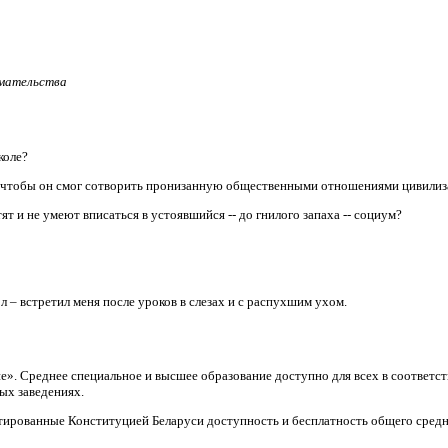
имательства
коле?
, чтобы он смог сотворить пронизанную общественными отношениями цивили
т и не умеют вписаться в устоявшийся -- до гнилого запаха -- социум?
л – встретил меня после уроков в слезах и с распухшим ухом.
ие». Среднее специальное и высшее образование доступно для всех в соответ
ых заведениях.
тированные Конституцией Беларуси доступность и бесплатность общего средн