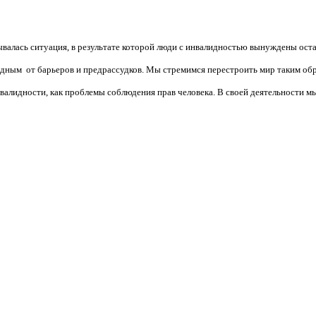
валась ситуация, в результате которой люди с инвалидностью вынуждены ост
бодным от барьеров и предрассудков. Мы стремимся перестроить мир таким об
алидности, как проблемы соблюдения прав человека. В своей деятельности мы