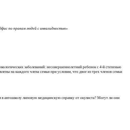
фис по правам людей с инвалидностью»
нкологических заболеваний: несовершеннолетний ребенок с 4-й степенью
лены на каждого члена семьи при условии, что двое из трех членов семьи
сдам в автошколу липовую медицинскую справку от окулиста? Могут ли они