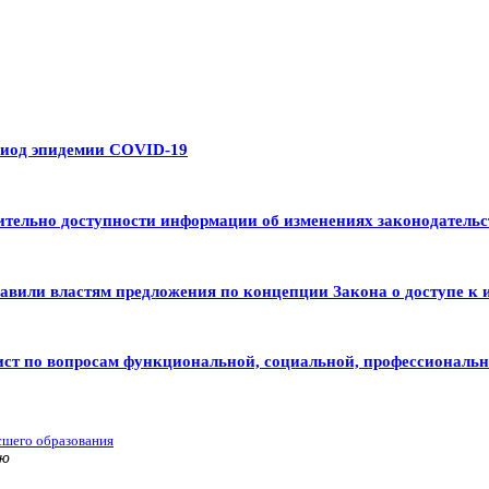
риод эпидемии COVID-19
тельно доступности информации об изменениях законодательс
авили властям предложения по концепции Закона о доступе к 
ист по вопросам функциональной, социальной, профессиональ
сшего образования
ью