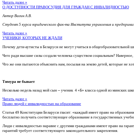
Читать далее »
О ДОСТУПНОСТИ ПРАВОСУДИЯ ДЛЯ ГРАЖДАН С ИНВАЛИДНОСТЬЮ
Автор Вагин А.В.
Студент 5 курса юридического фак-та Института управления и предприн
Читать далее »
УЧЕНИКИ, КОТОРЫХ НЕ ЖДАЛИ
Почему дети-аутисты в Беларуси не могут учиться в общеобразовательной ш
Чего ради высшие силы создали человека существом социальным? Наверное
Что же они пытаются объяснить нам, посылая на землю детей, которые не хотя
Тимура не бывает
Несколько недель назад мой сын -- ученик 4 «Б» класса одной из минских шко
Читать далее »
Право людей с инвалидностью на образование
Статья 49 Конституции Беларуси гласит: «каждый имеет право на образован
бесплатно получить соответствующее образование в государственных учебн
Люди с инвалидностью наравне с другими гражданами имеют право на гаран
гарантий требует соответствующего законодательного закрепления.