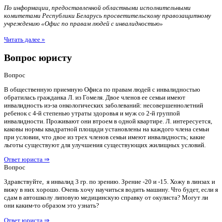
По информации, предоставленной областными исполнительными
комитетами Республики Беларусь просветительскому правозащитному
учреждению «Офис по правам людей с инвалидностью»
Читать далее »
Вопрос юристу
Вопрос
В общественную приемную Офиса по правам людей с инвалидностью
обратилась гражданка Л. из Гомеля. Двое членов ее семьи имеют
инвалидность из-за онкологических заболеваний: несовершеннолетний
ребенок с 4-й степенью утраты здоровья и муж со 2-й группой
инвалидности. Проживают они втроем в одной квартире. Л. интересуется,
каковы нормы квадратной площади установлены на каждого члена семьи
при условии, что двое из трех членов семьи имеют инвалидность; какие
льготы существуют для улучшения существующих жилищных условий.
Ответ юриста ⇒
Вопрос
Здравствуйте, я инвалид 3 гр. по зрению. Зрение -20 и -15. Хожу в линзах и
вижу в них хорошо. Очень хочу научиться водить машину. Что будет, если я
сдам в автошколу липовую медицинскую справку от окулиста? Могут ли
они каким-то образом это узнать?
Ответ юриста ⇒