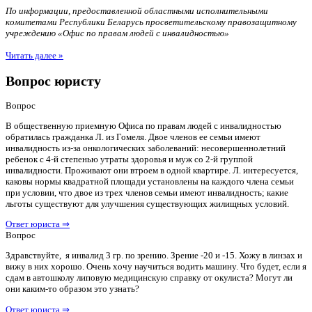
По информации, предоставленной областными исполнительными
комитетами Республики Беларусь просветительскому правозащитному
учреждению «Офис по правам людей с инвалидностью»
Читать далее »
Вопрос юристу
Вопрос
В общественную приемную Офиса по правам людей с инвалидностью
обратилась гражданка Л. из Гомеля. Двое членов ее семьи имеют
инвалидность из-за онкологических заболеваний: несовершеннолетний
ребенок с 4-й степенью утраты здоровья и муж со 2-й группой
инвалидности. Проживают они втроем в одной квартире. Л. интересуется,
каковы нормы квадратной площади установлены на каждого члена семьи
при условии, что двое из трех членов семьи имеют инвалидность; какие
льготы существуют для улучшения существующих жилищных условий.
Ответ юриста ⇒
Вопрос
Здравствуйте, я инвалид 3 гр. по зрению. Зрение -20 и -15. Хожу в линзах и
вижу в них хорошо. Очень хочу научиться водить машину. Что будет, если я
сдам в автошколу липовую медицинскую справку от окулиста? Могут ли
они каким-то образом это узнать?
Ответ юриста ⇒