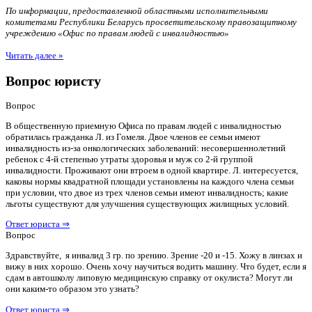
По информации, предоставленной областными исполнительными
комитетами Республики Беларусь просветительскому правозащитному
учреждению «Офис по правам людей с инвалидностью»
Читать далее »
Вопрос юристу
Вопрос
В общественную приемную Офиса по правам людей с инвалидностью
обратилась гражданка Л. из Гомеля. Двое членов ее семьи имеют
инвалидность из-за онкологических заболеваний: несовершеннолетний
ребенок с 4-й степенью утраты здоровья и муж со 2-й группой
инвалидности. Проживают они втроем в одной квартире. Л. интересуется,
каковы нормы квадратной площади установлены на каждого члена семьи
при условии, что двое из трех членов семьи имеют инвалидность; какие
льготы существуют для улучшения существующих жилищных условий.
Ответ юриста ⇒
Вопрос
Здравствуйте, я инвалид 3 гр. по зрению. Зрение -20 и -15. Хожу в линзах и
вижу в них хорошо. Очень хочу научиться водить машину. Что будет, если я
сдам в автошколу липовую медицинскую справку от окулиста? Могут ли
они каким-то образом это узнать?
Ответ юриста ⇒