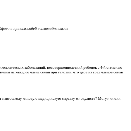
фис по правам людей с инвалидностью»
нкологических заболеваний: несовершеннолетний ребенок с 4-й степенью
лены на каждого члена семьи при условии, что двое из трех членов семьи
сдам в автошколу липовую медицинскую справку от окулиста? Могут ли они