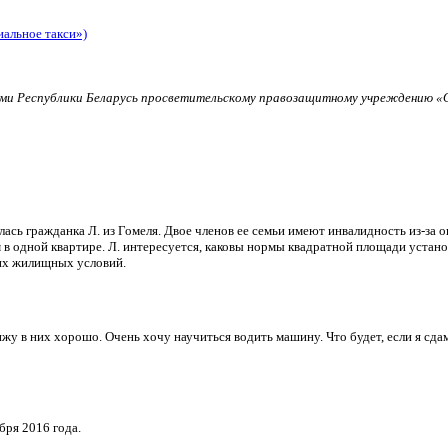
иальное такси»)
и Республики Беларусь просветительскому правозащитному учреждению «О
ь гражданка Л. из Гомеля. Двое членов ее семьи имеют инвалидность из-за о
в одной квартире. Л. интересуется, каковы нормы квадратной площади установ
их жилищных условий.
и вижу в них хорошо. Очень хочу научиться водить машину. Что будет, если я 
бря 2016 года.