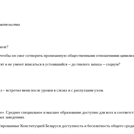
имательства
коле?
, чтобы он смог сотворить пронизанную общественными отношениями цивили
т и не умеют вписаться в устоявшийся -- до гнилого запаха -- социум?
л – встретил меня после уроков в слезах и с распухшим ухом.
ие». Среднее специальное и высшее образование доступно для всех в соответ
ых заведениях.
тированные Конституцией Беларуси доступность и бесплатность общего средн