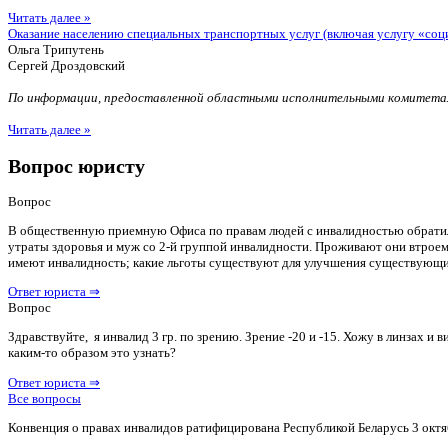
Читать далее »
Оказание населению специальных транспортных услуг (включая услугу «соц
Ольга Трипутень
Сергей Дроздовский
По информации, предоставленной областными исполнительными комитетам
Читать далее »
Вопрос юристу
Вопрос
В общественную приемную Офиса по правам людей с инвалидностью обратилас
утраты здоровья и муж со 2-й группой инвалидности. Проживают они втроем 
имеют инвалидность; какие льготы существуют для улучшения существующ
Ответ юриста ⇒
Вопрос
Здравствуйте, я инвалид 3 гр. по зрению. Зрение -20 и -15. Хожу в линзах 
каким-то образом это узнать?
Ответ юриста ⇒
Все вопросы
Конвенция о правах инвалидов ратифицирована Республикой Беларусь 3 октя