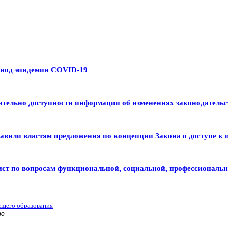
риод эпидемии COVID-19
тельно доступности информации об изменениях законодательс
авили властям предложения по концепции Закона о доступе к 
ист по вопросам функциональной, социальной, профессиональ
сшего образования
ью