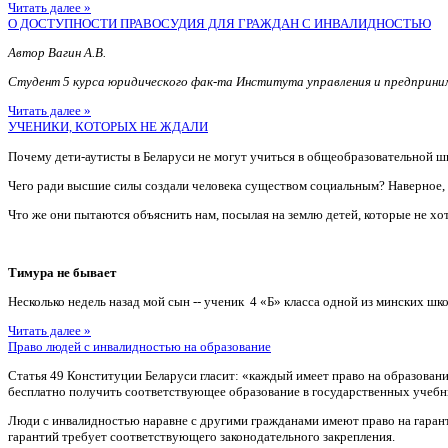
Читать далее »
О ДОСТУПНОСТИ ПРАВОСУДИЯ ДЛЯ ГРАЖДАН С ИНВАЛИДНОСТЬЮ
Автор Вагин А.В.
Студент 5 курса юридического фак-та Института управления и предприн
Читать далее »
УЧЕНИКИ, КОТОРЫХ НЕ ЖДАЛИ
Почему дети-аутисты в Беларуси не могут учиться в общеобразовательной ш
Чего ради высшие силы создали человека существом социальным? Наверное
Что же они пытаются объяснить нам, посылая на землю детей, которые не хотя
Тимура не бывает
Несколько недель назад мой сын -- ученик 4 «Б» класса одной из минских шко
Читать далее »
Право людей с инвалидностью на образование
Статья 49 Конституции Беларуси гласит: «каждый имеет право на образован
бесплатно получить соответствующее образование в государственных учебн
Люди с инвалидностью наравне с другими гражданами имеют право на гаран
гарантий требует соответствующего законодательного закрепления.