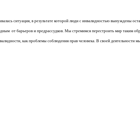
валась ситуация, в результате которой люди с инвалидностью вынуждены ост
бодным от барьеров и предрассудков. Мы стремимся перестроить мир таким об
алидности, как проблемы соблюдения прав человека. В своей деятельности мы