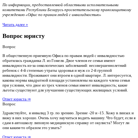
По информации, предоставленной областными исполнительными
комитетами Республики Беларусь просветительскому правозащитному
учреждению «Офис по правам людей с инвалидностью»
Читать далее »
Вопрос юристу
Вопрос
В общественную приемную Офиса по правам людей с инвалидностью
обратилась гражданка Л. из Гомеля. Двое членов ее семьи имеют
инвалидность из-за онкологических заболеваний: несовершеннолетний
ребенок с 4-й степенью утраты здоровья и муж со 2-й группой
инвалидности. Проживают они втроем в одной квартире. Л. интересуется,
каковы нормы квадратной площади установлены на каждого члена семьи
при условии, что двое из трех членов семьи имеют инвалидность; какие
льготы существуют для улучшения существующих жилищных условий.
Ответ юриста ⇒
Вопрос
Здравствуйте, я инвалид 3 гр. по зрению. Зрение -20 и -15. Хожу в линзах и
вижу в них хорошо. Очень хочу научиться водить машину. Что будет, если я
сдам в автошколу липовую медицинскую справку от окулиста? Могут ли
они каким-то образом это узнать?
Ответ юриста ⇒