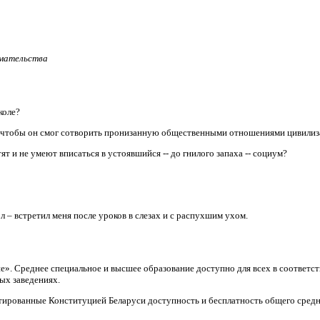
имательства
коле?
, чтобы он смог сотворить пронизанную общественными отношениями цивили
т и не умеют вписаться в устоявшийся -- до гнилого запаха -- социум?
л – встретил меня после уроков в слезах и с распухшим ухом.
ие». Среднее специальное и высшее образование доступно для всех в соответ
ых заведениях.
тированные Конституцией Беларуси доступность и бесплатность общего средн