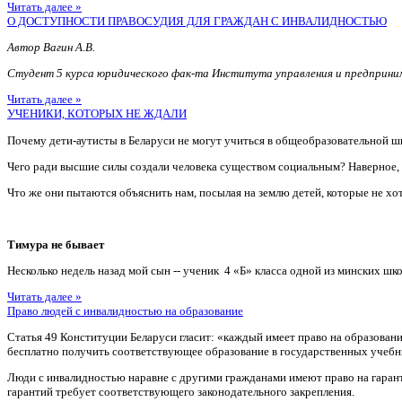
Читать далее »
О ДОСТУПНОСТИ ПРАВОСУДИЯ ДЛЯ ГРАЖДАН С ИНВАЛИДНОСТЬЮ
Автор Вагин А.В.
Студент 5 курса юридического фак-та Института управления и предприн
Читать далее »
УЧЕНИКИ, КОТОРЫХ НЕ ЖДАЛИ
Почему дети-аутисты в Беларуси не могут учиться в общеобразовательной ш
Чего ради высшие силы создали человека существом социальным? Наверное
Что же они пытаются объяснить нам, посылая на землю детей, которые не хотя
Тимура не бывает
Несколько недель назад мой сын -- ученик 4 «Б» класса одной из минских шко
Читать далее »
Право людей с инвалидностью на образование
Статья 49 Конституции Беларуси гласит: «каждый имеет право на образован
бесплатно получить соответствующее образование в государственных учебн
Люди с инвалидностью наравне с другими гражданами имеют право на гаран
гарантий требует соответствующего законодательного закрепления.