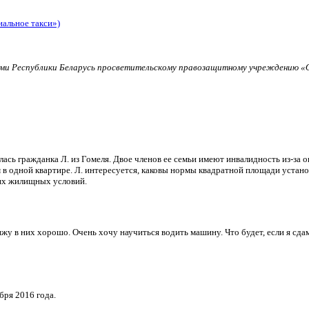
иальное такси»)
и Республики Беларусь просветительскому правозащитному учреждению «О
ь гражданка Л. из Гомеля. Двое членов ее семьи имеют инвалидность из-за о
в одной квартире. Л. интересуется, каковы нормы квадратной площади установ
их жилищных условий.
и вижу в них хорошо. Очень хочу научиться водить машину. Что будет, если я 
бря 2016 года.