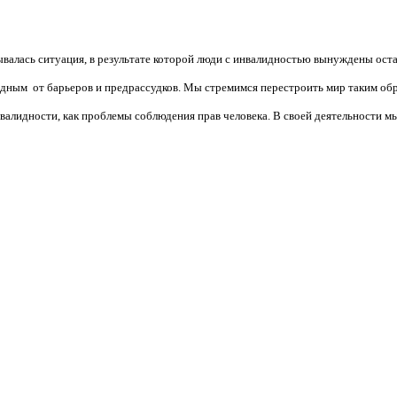
валась ситуация, в результате которой люди с инвалидностью вынуждены ост
бодным от барьеров и предрассудков. Мы стремимся перестроить мир таким об
алидности, как проблемы соблюдения прав человека. В своей деятельности мы