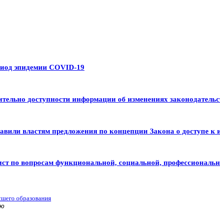
риод эпидемии COVID-19
тельно доступности информации об изменениях законодательс
авили властям предложения по концепции Закона о доступе к 
ист по вопросам функциональной, социальной, профессиональ
сшего образования
ью