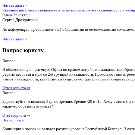
Читать далее »
Оказание населению специальных транспортных услуг (включая услугу «соц
Ольга Трипутень
Сергей Дроздовский
По информации, предоставленной областными исполнительными комитетам
Читать далее »
Вопрос юристу
Вопрос
В общественную приемную Офиса по правам людей с инвалидностью обратилас
утраты здоровья и муж со 2-й группой инвалидности. Проживают они втроем 
имеют инвалидность; какие льготы существуют для улучшения существующ
Ответ юриста ⇒
Вопрос
Здравствуйте, я инвалид 3 гр. по зрению. Зрение -20 и -15. Хожу в линзах 
каким-то образом это узнать?
Ответ юриста ⇒
Все вопросы
Конвенция о правах инвалидов ратифицирована Республикой Беларусь 3 октя