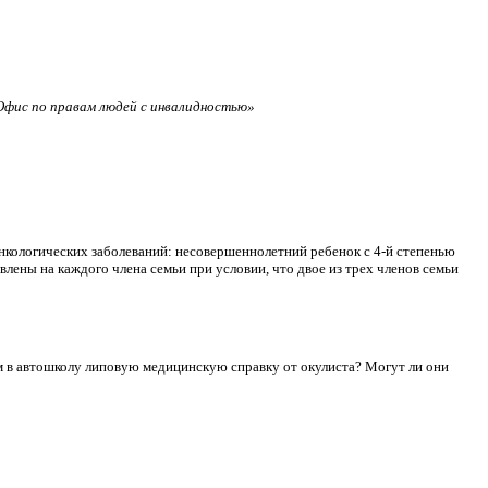
фис по правам людей с инвалидностью»
нкологических заболеваний: несовершеннолетний ребенок с 4-й степенью
лены на каждого члена семьи при условии, что двое из трех членов семьи
сдам в автошколу липовую медицинскую справку от окулиста? Могут ли они