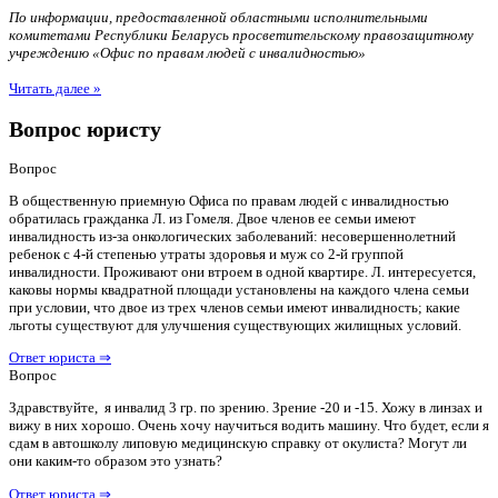
По информации, предоставленной областными исполнительными
комитетами Республики Беларусь просветительскому правозащитному
учреждению «Офис по правам людей с инвалидностью»
Читать далее »
Вопрос юристу
Вопрос
В общественную приемную Офиса по правам людей с инвалидностью
обратилась гражданка Л. из Гомеля. Двое членов ее семьи имеют
инвалидность из-за онкологических заболеваний: несовершеннолетний
ребенок с 4-й степенью утраты здоровья и муж со 2-й группой
инвалидности. Проживают они втроем в одной квартире. Л. интересуется,
каковы нормы квадратной площади установлены на каждого члена семьи
при условии, что двое из трех членов семьи имеют инвалидность; какие
льготы существуют для улучшения существующих жилищных условий.
Ответ юриста ⇒
Вопрос
Здравствуйте, я инвалид 3 гр. по зрению. Зрение -20 и -15. Хожу в линзах и
вижу в них хорошо. Очень хочу научиться водить машину. Что будет, если я
сдам в автошколу липовую медицинскую справку от окулиста? Могут ли
они каким-то образом это узнать?
Ответ юриста ⇒