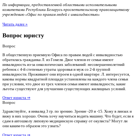
По информации, предоставленной областными исполнительными
комитетами Республики Беларусь просветительскому правозащитному
учреждению «Офис по правам людей с инвалидностью»
Читать далее »
Вопрос юристу
Вопрос
В общественную приемную Офиса по правам людей с инвалидностью
обратилась гражданка Л. из Гомеля. Двое членов ее семьи имеют
инвалидность из-за онкологических заболеваний: несовершеннолетний
ребенок с 4-й степенью утраты здоровья и муж со 2-й группой
инвалидности. Проживают они втроем в одной квартире. Л. интересуется,
каковы нормы квадратной площади установлены на каждого члена семьи
при условии, что двое из трех членов семьи имеют инвалидность; какие
льготы существуют для улучшения существующих жилищных условий.
Ответ юриста ⇒
Вопрос
Здравствуйте, я инвалид 3 гр. по зрению. Зрение -20 и -15. Хожу в линзах и
вижу в них хорошо. Очень хочу научиться водить машину. Что будет, если я
сдам в автошколу липовую медицинскую справку от окулиста? Могут ли
они каким-то образом это узнать?
Ответ юриста ⇒