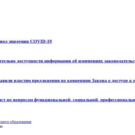
риод эпидемии COVID-19
тельно доступности информации об изменениях законодательс
авили властям предложения по концепции Закона о доступе к 
ист по вопросам функциональной, социальной, профессиональ
сшего образования
ью