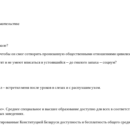
имательства
коле?
, чтобы он смог сотворить пронизанную общественными отношениями цивили
т и не умеют вписаться в устоявшийся -- до гнилого запаха -- социум?
л – встретил меня после уроков в слезах и с распухшим ухом.
ие». Среднее специальное и высшее образование доступно для всех в соответ
ых заведениях.
тированные Конституцией Беларуси доступность и бесплатность общего средн