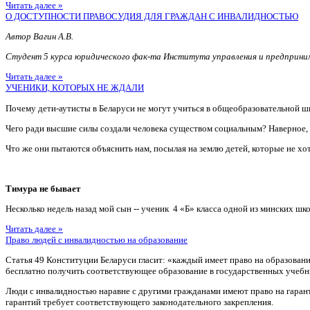
Читать далее »
О ДОСТУПНОСТИ ПРАВОСУДИЯ ДЛЯ ГРАЖДАН С ИНВАЛИДНОСТЬЮ
Автор Вагин А.В.
Студент 5 курса юридического фак-та Института управления и предприн
Читать далее »
УЧЕНИКИ, КОТОРЫХ НЕ ЖДАЛИ
Почему дети-аутисты в Беларуси не могут учиться в общеобразовательной ш
Чего ради высшие силы создали человека существом социальным? Наверное
Что же они пытаются объяснить нам, посылая на землю детей, которые не хотя
Тимура не бывает
Несколько недель назад мой сын -- ученик 4 «Б» класса одной из минских шко
Читать далее »
Право людей с инвалидностью на образование
Статья 49 Конституции Беларуси гласит: «каждый имеет право на образован
бесплатно получить соответствующее образование в государственных учебн
Люди с инвалидностью наравне с другими гражданами имеют право на гаран
гарантий требует соответствующего законодательного закрепления.