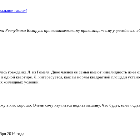
иальное такси»)
и Республики Беларусь просветительскому правозащитному учреждению «О
ь гражданка Л. из Гомеля. Двое членов ее семьи имеют инвалидность из-за о
в одной квартире. Л. интересуется, каковы нормы квадратной площади установ
их жилищных условий.
и вижу в них хорошо. Очень хочу научиться водить машину. Что будет, если я 
бря 2016 года.