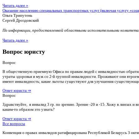
Читать далее »
Оказание населению специальных транспортных услуг (включая услугу «соц
Ольга Трипутень
Сергей Дроздовский
По информации, предоставленной областными исполнительными комитетам
Читать далее »
Вопрос юристу
Вопрос
В общественную приемную Офиса по правам людей с инвалидностью обратилас
утраты здоровья и муж со 2-й группой инвалидности. Проживают они втроем 
имеют инвалидность; какие льготы существуют для улучшения существующ
Ответ юриста ⇒
Вопрос
Здравствуйте, я инвалид 3 гр. по зрению. Зрение -20 и -15. Хожу в линзах 
каким-то образом это узнать?
Ответ юриста ⇒
Все вопросы
Конвенция о правах инвалидов ратифицирована Республикой Беларусь 3 октя