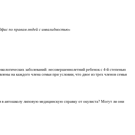
фис по правам людей с инвалидностью»
нкологических заболеваний: несовершеннолетний ребенок с 4-й степенью
лены на каждого члена семьи при условии, что двое из трех членов семьи
сдам в автошколу липовую медицинскую справку от окулиста? Могут ли они