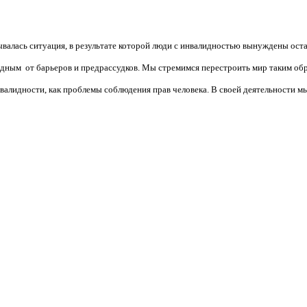
валась ситуация, в результате которой люди с инвалидностью вынуждены ост
бодным от барьеров и предрассудков. Мы стремимся перестроить мир таким об
алидности, как проблемы соблюдения прав человека. В своей деятельности мы