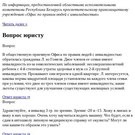
По информации, предоставленной областными исполнительными
комитетами Республики Беларусь просветительскому правозащитному
учреждению «Офис по правам людей с инвалидностью»
Читать далее »
Вопрос юристу
Вопрос
В общественную приемную Офиса по правам людей с инвалидностью
обратилась гражданка Л. из Гомеля. Двое членов ее семьи имеют
инвалидность из-за онкологических заболеваний: несовершеннолетний
ребенок с 4-й степенью утраты здоровья и муж со 2-й группой
инвалидности. Проживают они втроем в одной квартире. Л. интересуется,
каковы нормы квадратной площади установлены на каждого члена семьи
при условии, что двое из трех членов семьи имеют инвалидность; какие
льготы существуют для улучшения существующих жилищных условий.
Ответ юриста ⇒
Вопрос
Здравствуйте, я инвалид 3 гр. по зрению. Зрение -20 и -15. Хожу в линзах и
вижу в них хорошо. Очень хочу научиться водить машину. Что будет, если я
сдам в автошколу липовую медицинскую справку от окулиста? Могут ли
они каким-то образом это узнать?
Ответ юриста ⇒