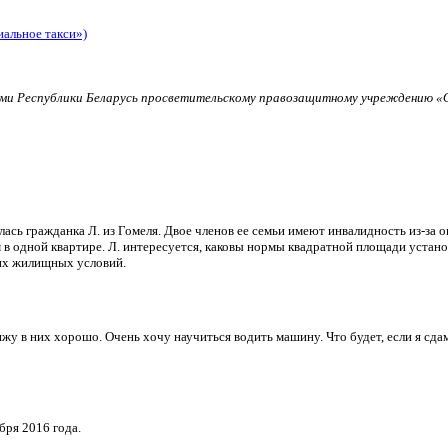
иальное такси»)
и Республики Беларусь просветительскому правозащитному учреждению «О
ь гражданка Л. из Гомеля. Двое членов ее семьи имеют инвалидность из-за о
в одной квартире. Л. интересуется, каковы нормы квадратной площади установ
их жилищных условий.
и вижу в них хорошо. Очень хочу научиться водить машину. Что будет, если я 
бря 2016 года.