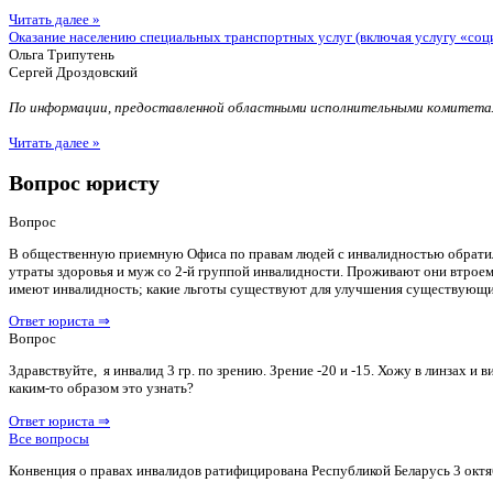
Читать далее »
Оказание населению специальных транспортных услуг (включая услугу «соц
Ольга Трипутень
Сергей Дроздовский
По информации, предоставленной областными исполнительными комитетам
Читать далее »
Вопрос юристу
Вопрос
В общественную приемную Офиса по правам людей с инвалидностью обратилас
утраты здоровья и муж со 2-й группой инвалидности. Проживают они втроем 
имеют инвалидность; какие льготы существуют для улучшения существующ
Ответ юриста ⇒
Вопрос
Здравствуйте, я инвалид 3 гр. по зрению. Зрение -20 и -15. Хожу в линзах 
каким-то образом это узнать?
Ответ юриста ⇒
Все вопросы
Конвенция о правах инвалидов ратифицирована Республикой Беларусь 3 октя