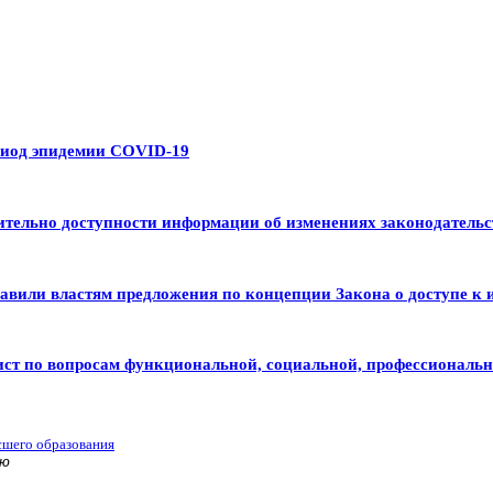
риод эпидемии COVID-19
тельно доступности информации об изменениях законодательс
авили властям предложения по концепции Закона о доступе к 
ист по вопросам функциональной, социальной, профессиональ
сшего образования
ью