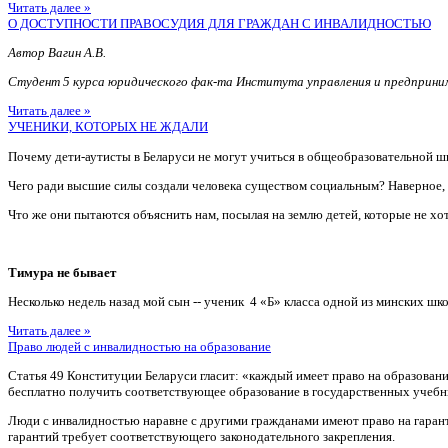
Читать далее »
О ДОСТУПНОСТИ ПРАВОСУДИЯ ДЛЯ ГРАЖДАН С ИНВАЛИДНОСТЬЮ
Автор Вагин А.В.
Студент 5 курса юридического фак-та Института управления и предприн
Читать далее »
УЧЕНИКИ, КОТОРЫХ НЕ ЖДАЛИ
Почему дети-аутисты в Беларуси не могут учиться в общеобразовательной ш
Чего ради высшие силы создали человека существом социальным? Наверное
Что же они пытаются объяснить нам, посылая на землю детей, которые не хотя
Тимура не бывает
Несколько недель назад мой сын -- ученик 4 «Б» класса одной из минских шко
Читать далее »
Право людей с инвалидностью на образование
Статья 49 Конституции Беларуси гласит: «каждый имеет право на образован
бесплатно получить соответствующее образование в государственных учебн
Люди с инвалидностью наравне с другими гражданами имеют право на гаран
гарантий требует соответствующего законодательного закрепления.