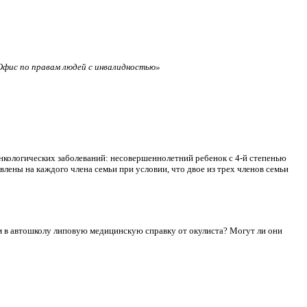
фис по правам людей с инвалидностью»
нкологических заболеваний: несовершеннолетний ребенок с 4-й степенью
лены на каждого члена семьи при условии, что двое из трех членов семьи
сдам в автошколу липовую медицинскую справку от окулиста? Могут ли они