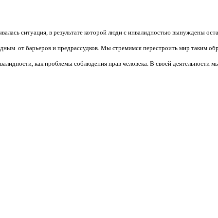
валась ситуация, в результате которой люди с инвалидностью вынуждены ост
бодным от барьеров и предрассудков. Мы стремимся перестроить мир таким об
алидности, как проблемы соблюдения прав человека. В своей деятельности мы