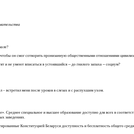
имательства
коле?
, чтобы он смог сотворить пронизанную общественными отношениями цивили
т и не умеют вписаться в устоявшийся -- до гнилого запаха -- социум?
л – встретил меня после уроков в слезах и с распухшим ухом.
ие». Среднее специальное и высшее образование доступно для всех в соответ
ых заведениях.
тированные Конституцией Беларуси доступность и бесплатность общего средн