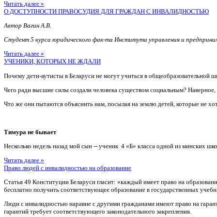
Читать далее »
О ДОСТУПНОСТИ ПРАВОСУДИЯ ДЛЯ ГРАЖДАН С ИНВАЛИДНОСТЬЮ
Автор Вагин А.В.
Студент 5 курса юридического фак-та Института управления и предприн
Читать далее »
УЧЕНИКИ, КОТОРЫХ НЕ ЖДАЛИ
Почему дети-аутисты в Беларуси не могут учиться в общеобразовательной ш
Чего ради высшие силы создали человека существом социальным? Наверное
Что же они пытаются объяснить нам, посылая на землю детей, которые не хотя
Тимура не бывает
Несколько недель назад мой сын -- ученик 4 «Б» класса одной из минских шко
Читать далее »
Право людей с инвалидностью на образование
Статья 49 Конституции Беларуси гласит: «каждый имеет право на образован
бесплатно получить соответствующее образование в государственных учебн
Люди с инвалидностью наравне с другими гражданами имеют право на гаран
гарантий требует соответствующего законодательного закрепления.