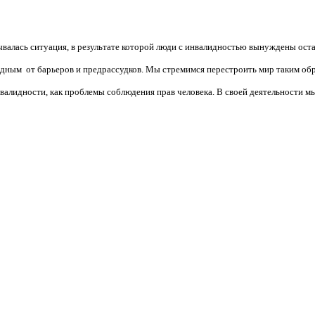
валась ситуация, в результате которой люди с инвалидностью вынуждены ост
бодным от барьеров и предрассудков. Мы стремимся перестроить мир таким об
алидности, как проблемы соблюдения прав человека. В своей деятельности мы