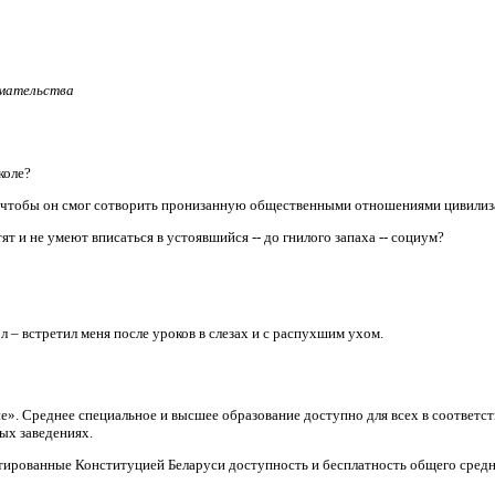
имательства
коле?
, чтобы он смог сотворить пронизанную общественными отношениями цивили
т и не умеют вписаться в устоявшийся -- до гнилого запаха -- социум?
л – встретил меня после уроков в слезах и с распухшим ухом.
ие». Среднее специальное и высшее образование доступно для всех в соответ
ых заведениях.
тированные Конституцией Беларуси доступность и бесплатность общего средн