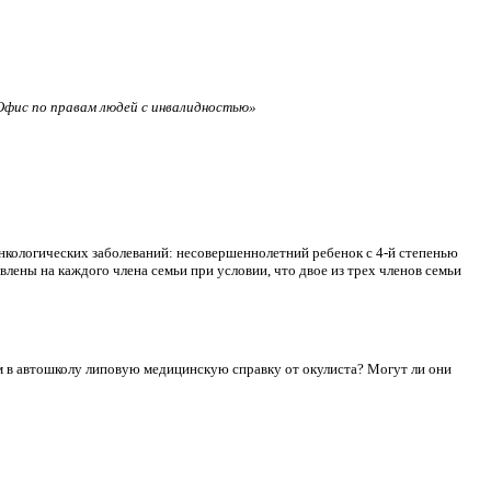
фис по правам людей с инвалидностью»
нкологических заболеваний: несовершеннолетний ребенок с 4-й степенью
лены на каждого члена семьи при условии, что двое из трех членов семьи
сдам в автошколу липовую медицинскую справку от окулиста? Могут ли они