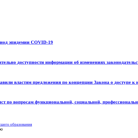
риод эпидемии COVID-19
тельно доступности информации об изменениях законодательс
авили властям предложения по концепции Закона о доступе к 
ист по вопросам функциональной, социальной, профессиональ
сшего образования
ью