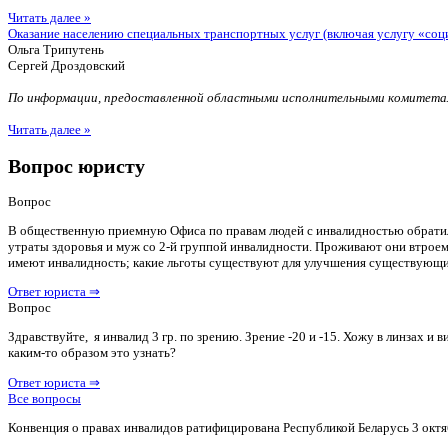
Читать далее »
Оказание населению специальных транспортных услуг (включая услугу «соц
Ольга Трипутень
Сергей Дроздовский
По информации, предоставленной областными исполнительными комитетам
Читать далее »
Вопрос юристу
Вопрос
В общественную приемную Офиса по правам людей с инвалидностью обратилас
утраты здоровья и муж со 2-й группой инвалидности. Проживают они втроем 
имеют инвалидность; какие льготы существуют для улучшения существующ
Ответ юриста ⇒
Вопрос
Здравствуйте, я инвалид 3 гр. по зрению. Зрение -20 и -15. Хожу в линзах 
каким-то образом это узнать?
Ответ юриста ⇒
Все вопросы
Конвенция о правах инвалидов ратифицирована Республикой Беларусь 3 октя