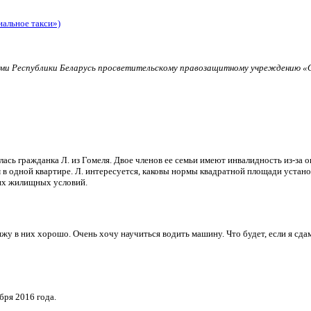
иальное такси»)
и Республики Беларусь просветительскому правозащитному учреждению «О
ь гражданка Л. из Гомеля. Двое членов ее семьи имеют инвалидность из-за о
в одной квартире. Л. интересуется, каковы нормы квадратной площади установ
их жилищных условий.
и вижу в них хорошо. Очень хочу научиться водить машину. Что будет, если я 
бря 2016 года.