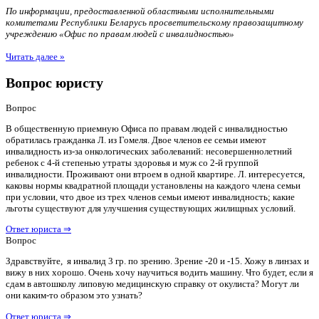
По информации, предоставленной областными исполнительными
комитетами Республики Беларусь просветительскому правозащитному
учреждению «Офис по правам людей с инвалидностью»
Читать далее »
Вопрос юристу
Вопрос
В общественную приемную Офиса по правам людей с инвалидностью
обратилась гражданка Л. из Гомеля. Двое членов ее семьи имеют
инвалидность из-за онкологических заболеваний: несовершеннолетний
ребенок с 4-й степенью утраты здоровья и муж со 2-й группой
инвалидности. Проживают они втроем в одной квартире. Л. интересуется,
каковы нормы квадратной площади установлены на каждого члена семьи
при условии, что двое из трех членов семьи имеют инвалидность; какие
льготы существуют для улучшения существующих жилищных условий.
Ответ юриста ⇒
Вопрос
Здравствуйте, я инвалид 3 гр. по зрению. Зрение -20 и -15. Хожу в линзах и
вижу в них хорошо. Очень хочу научиться водить машину. Что будет, если я
сдам в автошколу липовую медицинскую справку от окулиста? Могут ли
они каким-то образом это узнать?
Ответ юриста ⇒