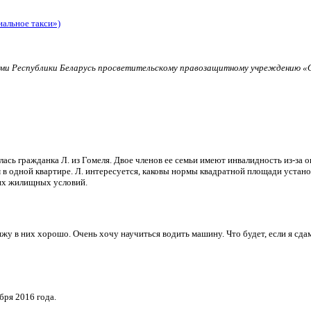
иальное такси»)
и Республики Беларусь просветительскому правозащитному учреждению «О
ь гражданка Л. из Гомеля. Двое членов ее семьи имеют инвалидность из-за о
в одной квартире. Л. интересуется, каковы нормы квадратной площади установ
их жилищных условий.
и вижу в них хорошо. Очень хочу научиться водить машину. Что будет, если я 
бря 2016 года.