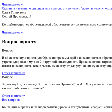
Читать далее »
Оказание населению специальных транспортных услуг (включая услугу «соц
Ольга Трипутень
Сергей Дроздовский
По информации, предоставленной областными исполнительными комитетам
Читать далее »
Вопрос юристу
Вопрос
В общественную приемную Офиса по правам людей с инвалидностью обратилас
утраты здоровья и муж со 2-й группой инвалидности. Проживают они втроем 
имеют инвалидность; какие льготы существуют для улучшения существующ
Ответ юриста ⇒
Вопрос
Здравствуйте, я инвалид 3 гр. по зрению. Зрение -20 и -15. Хожу в линзах 
каким-то образом это узнать?
Ответ юриста ⇒
Все вопросы
Конвенция о правах инвалидов ратифицирована Республикой Беларусь 3 октя