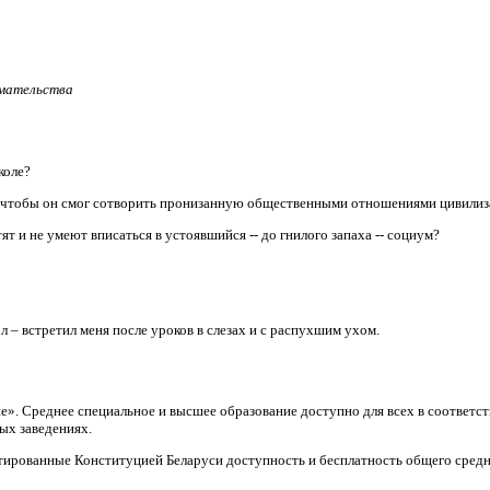
имательства
коле?
, чтобы он смог сотворить пронизанную общественными отношениями цивили
т и не умеют вписаться в устоявшийся -- до гнилого запаха -- социум?
л – встретил меня после уроков в слезах и с распухшим ухом.
ие». Среднее специальное и высшее образование доступно для всех в соответ
ых заведениях.
тированные Конституцией Беларуси доступность и бесплатность общего средн