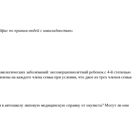
фис по правам людей с инвалидностью»
нкологических заболеваний: несовершеннолетний ребенок с 4-й степенью
лены на каждого члена семьи при условии, что двое из трех членов семьи
сдам в автошколу липовую медицинскую справку от окулиста? Могут ли они