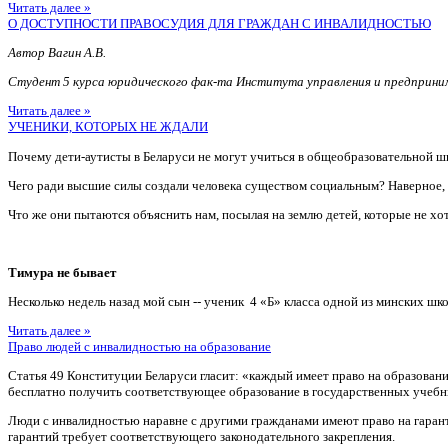
Читать далее »
О ДОСТУПНОСТИ ПРАВОСУДИЯ ДЛЯ ГРАЖДАН С ИНВАЛИДНОСТЬЮ
Автор Вагин А.В.
Студент 5 курса юридического фак-та Института управления и предприн
Читать далее »
УЧЕНИКИ, КОТОРЫХ НЕ ЖДАЛИ
Почему дети-аутисты в Беларуси не могут учиться в общеобразовательной ш
Чего ради высшие силы создали человека существом социальным? Наверное
Что же они пытаются объяснить нам, посылая на землю детей, которые не хотя
Тимура не бывает
Несколько недель назад мой сын -- ученик 4 «Б» класса одной из минских шко
Читать далее »
Право людей с инвалидностью на образование
Статья 49 Конституции Беларуси гласит: «каждый имеет право на образован
бесплатно получить соответствующее образование в государственных учебн
Люди с инвалидностью наравне с другими гражданами имеют право на гаран
гарантий требует соответствующего законодательного закрепления.