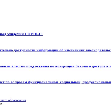
риод эпидемии COVID-19
тельно доступности информации об изменениях законодательс
авили властям предложения по концепции Закона о доступе к 
ист по вопросам функциональной, социальной, профессиональ
сшего образования
ью