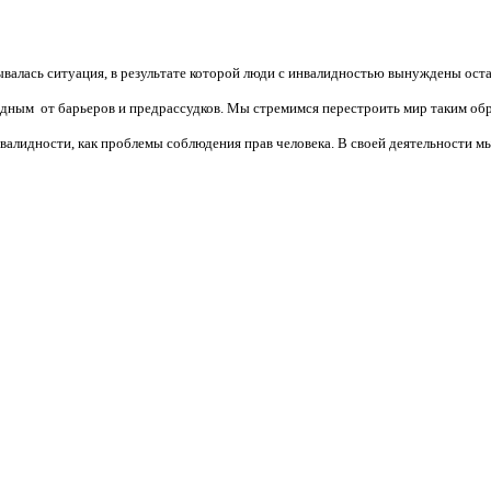
валась ситуация, в результате которой люди с инвалидностью вынуждены ост
бодным от барьеров и предрассудков. Мы стремимся перестроить мир таким об
алидности, как проблемы соблюдения прав человека. В своей деятельности мы