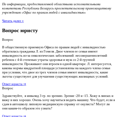
По информации, предоставленной областными исполнительными
комитетами Республики Беларусь просветительскому правозащитному
учреждению «Офис по правам людей с инвалидностью»
Читать далее »
Вопрос юристу
Вопрос
В общественную приемную Офиса по правам людей с инвалидностью
обратилась гражданка Л. из Гомеля. Двое членов ее семьи имеют
инвалидность из-за онкологических заболеваний: несовершеннолетний
ребенок с 4-й степенью утраты здоровья и муж со 2-й группой
инвалидности. Проживают они втроем в одной квартире. Л. интересуется,
каковы нормы квадратной площади установлены на каждого члена семьи
при условии, что двое из трех членов семьи имеют инвалидность; какие
льготы существуют для улучшения существующих жилищных условий.
Ответ юриста ⇒
Вопрос
Здравствуйте, я инвалид 3 гр. по зрению. Зрение -20 и -15. Хожу в линзах и
вижу в них хорошо. Очень хочу научиться водить машину. Что будет, если я
сдам в автошколу липовую медицинскую справку от окулиста? Могут ли
они каким-то образом это узнать?
Ответ юриста ⇒