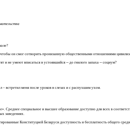
имательства
коле?
, чтобы он смог сотворить пронизанную общественными отношениями цивили
т и не умеют вписаться в устоявшийся -- до гнилого запаха -- социум?
л – встретил меня после уроков в слезах и с распухшим ухом.
ие». Среднее специальное и высшее образование доступно для всех в соответ
ых заведениях.
тированные Конституцией Беларуси доступность и бесплатность общего средн