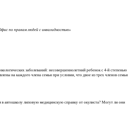
фис по правам людей с инвалидностью»
нкологических заболеваний: несовершеннолетний ребенок с 4-й степенью
лены на каждого члена семьи при условии, что двое из трех членов семьи
сдам в автошколу липовую медицинскую справку от окулиста? Могут ли они