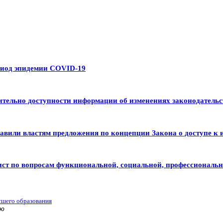
риод эпидемии COVID-19
тельно доступности информации об изменениях законодательс
авили властям предложения по концепции Закона о доступе к 
ист по вопросам функциональной, социальной, профессиональ
сшего образования
ью