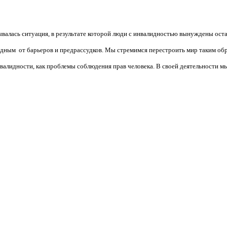
валась ситуация, в результате которой люди с инвалидностью вынуждены ост
бодным от барьеров и предрассудков. Мы стремимся перестроить мир таким об
алидности, как проблемы соблюдения прав человека. В своей деятельности мы