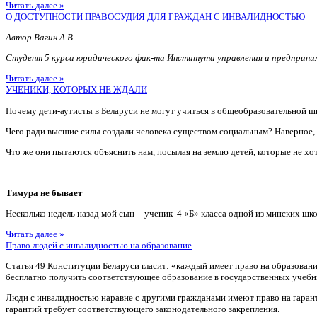
Читать далее »
О ДОСТУПНОСТИ ПРАВОСУДИЯ ДЛЯ ГРАЖДАН С ИНВАЛИДНОСТЬЮ
Автор Вагин А.В.
Студент 5 курса юридического фак-та Института управления и предприн
Читать далее »
УЧЕНИКИ, КОТОРЫХ НЕ ЖДАЛИ
Почему дети-аутисты в Беларуси не могут учиться в общеобразовательной ш
Чего ради высшие силы создали человека существом социальным? Наверное
Что же они пытаются объяснить нам, посылая на землю детей, которые не хотя
Тимура не бывает
Несколько недель назад мой сын -- ученик 4 «Б» класса одной из минских шко
Читать далее »
Право людей с инвалидностью на образование
Статья 49 Конституции Беларуси гласит: «каждый имеет право на образован
бесплатно получить соответствующее образование в государственных учебн
Люди с инвалидностью наравне с другими гражданами имеют право на гаран
гарантий требует соответствующего законодательного закрепления.