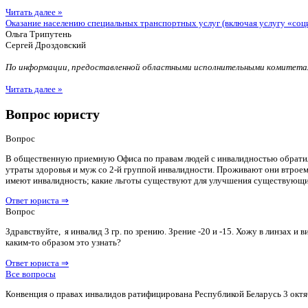
Читать далее »
Оказание населению специальных транспортных услуг (включая услугу «соц
Ольга Трипутень
Сергей Дроздовский
По информации, предоставленной областными исполнительными комитетам
Читать далее »
Вопрос юристу
Вопрос
В общественную приемную Офиса по правам людей с инвалидностью обратилас
утраты здоровья и муж со 2-й группой инвалидности. Проживают они втроем 
имеют инвалидность; какие льготы существуют для улучшения существующ
Ответ юриста ⇒
Вопрос
Здравствуйте, я инвалид 3 гр. по зрению. Зрение -20 и -15. Хожу в линзах 
каким-то образом это узнать?
Ответ юриста ⇒
Все вопросы
Конвенция о правах инвалидов ратифицирована Республикой Беларусь 3 октя