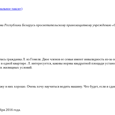
иальное такси»)
и Республики Беларусь просветительскому правозащитному учреждению «О
ь гражданка Л. из Гомеля. Двое членов ее семьи имеют инвалидность из-за о
в одной квартире. Л. интересуется, каковы нормы квадратной площади установ
их жилищных условий.
и вижу в них хорошо. Очень хочу научиться водить машину. Что будет, если я 
бря 2016 года.