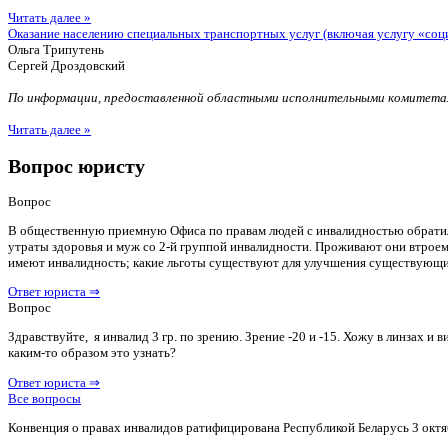
Читать далее »
Оказание населению специальных транспортных услуг (включая услугу «соц
Ольга Трипутень
Сергей Дроздовский
По информации, предоставленной областными исполнительными комитетам
Читать далее »
Вопрос юристу
Вопрос
В общественную приемную Офиса по правам людей с инвалидностью обратилас
утраты здоровья и муж со 2-й группой инвалидности. Проживают они втроем 
имеют инвалидность; какие льготы существуют для улучшения существующ
Ответ юриста ⇒
Вопрос
Здравствуйте, я инвалид 3 гр. по зрению. Зрение -20 и -15. Хожу в линзах 
каким-то образом это узнать?
Ответ юриста ⇒
Все вопросы
Конвенция о правах инвалидов ратифицирована Республикой Беларусь 3 октя