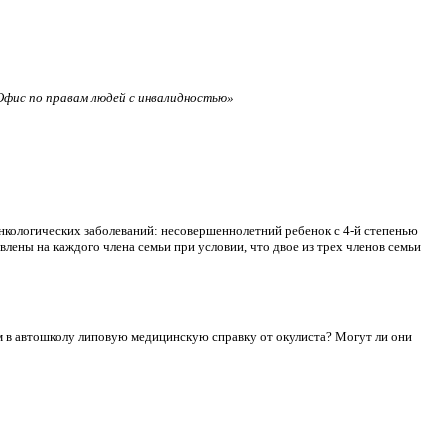
фис по правам людей с инвалидностью»
нкологических заболеваний: несовершеннолетний ребенок с 4-й степенью
лены на каждого члена семьи при условии, что двое из трех членов семьи
сдам в автошколу липовую медицинскую справку от окулиста? Могут ли они