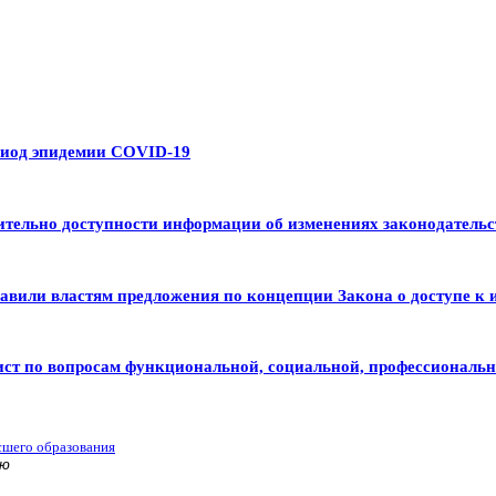
риод эпидемии COVID-19
тельно доступности информации об изменениях законодательс
авили властям предложения по концепции Закона о доступе к 
ист по вопросам функциональной, социальной, профессиональ
сшего образования
ью