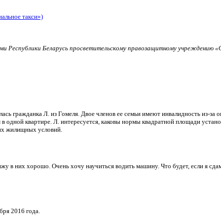
иальное такси»)
и Республики Беларусь просветительскому правозащитному учреждению «О
ь гражданка Л. из Гомеля. Двое членов ее семьи имеют инвалидность из-за о
в одной квартире. Л. интересуется, каковы нормы квадратной площади установ
их жилищных условий.
и вижу в них хорошо. Очень хочу научиться водить машину. Что будет, если я 
бря 2016 года.