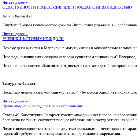
Читать далее »
О ДОСТУПНОСТИ ПРАВОСУДИЯ ДЛЯ ГРАЖДАН С ИНВАЛИДНОСТЬЮ
Автор Вагин А.В.
Студент 5 курса юридического фак-та Института управления и предприн
Читать далее »
УЧЕНИКИ, КОТОРЫХ НЕ ЖДАЛИ
Почему дети-аутисты в Беларуси не могут учиться в общеобразовательной ш
Чего ради высшие силы создали человека существом социальным? Наверное
Что же они пытаются объяснить нам, посылая на землю детей, которые не хотя
Тимура не бывает
Несколько недель назад мой сын -- ученик 4 «Б» класса одной из минских шко
Читать далее »
Право людей с инвалидностью на образование
Статья 49 Конституции Беларуси гласит: «каждый имеет право на образован
бесплатно получить соответствующее образование в государственных учебн
Люди с инвалидностью наравне с другими гражданами имеют право на гаран
гарантий требует соответствующего законодательного закрепления.