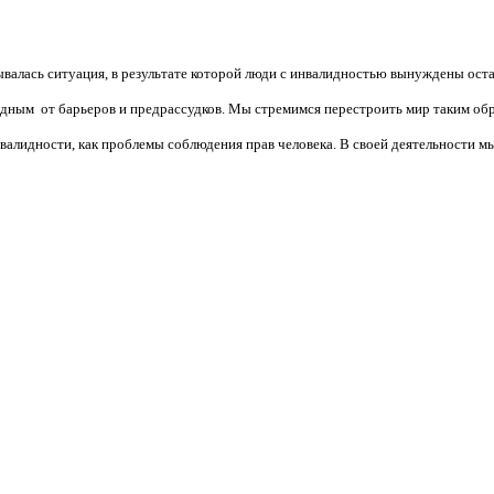
валась ситуация, в результате которой люди с инвалидностью вынуждены ост
бодным от барьеров и предрассудков. Мы стремимся перестроить мир таким об
алидности, как проблемы соблюдения прав человека. В своей деятельности мы