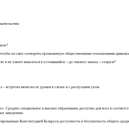
имательства
коле?
, чтобы он смог сотворить пронизанную общественными отношениями цивили
т и не умеют вписаться в устоявшийся -- до гнилого запаха -- социум?
л – встретил меня после уроков в слезах и с распухшим ухом.
ие». Среднее специальное и высшее образование доступно для всех в соответ
ых заведениях.
тированные Конституцией Беларуси доступность и бесплатность общего средн