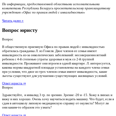
По информации, предоставленной областными исполнительными
комитетами Республики Беларусь просветительскому правозащитному
учреждению «Офис по правам людей с инвалидностью»
Читать далее »
Вопрос юристу
Вопрос
В общественную приемную Офиса по правам людей с инвалидностью
обратилась гражданка Л. из Гомеля. Двое членов ее семьи имеют
инвалидность из-за онкологических заболеваний: несовершеннолетний
ребенок с 4-й степенью утраты здоровья и муж со 2-й группой
инвалидности. Проживают они втроем в одной квартире. Л. интересуется,
каковы нормы квадратной площади установлены на каждого члена семьи
при условии, что двое из трех членов семьи имеют инвалидность; какие
льготы существуют для улучшения существующих жилищных условий.
Ответ юриста ⇒
Вопрос
Здравствуйте, я инвалид 3 гр. по зрению. Зрение -20 и -15. Хожу в линзах и
вижу в них хорошо. Очень хочу научиться водить машину. Что будет, если я
сдам в автошколу липовую медицинскую справку от окулиста? Могут ли
они каким-то образом это узнать?
Ответ юриста ⇒