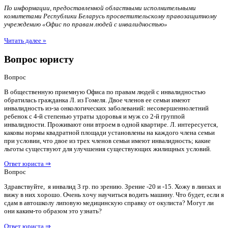
По информации, предоставленной областными исполнительными
комитетами Республики Беларусь просветительскому правозащитному
учреждению «Офис по правам людей с инвалидностью»
Читать далее »
Вопрос юристу
Вопрос
В общественную приемную Офиса по правам людей с инвалидностью
обратилась гражданка Л. из Гомеля. Двое членов ее семьи имеют
инвалидность из-за онкологических заболеваний: несовершеннолетний
ребенок с 4-й степенью утраты здоровья и муж со 2-й группой
инвалидности. Проживают они втроем в одной квартире. Л. интересуется,
каковы нормы квадратной площади установлены на каждого члена семьи
при условии, что двое из трех членов семьи имеют инвалидность; какие
льготы существуют для улучшения существующих жилищных условий.
Ответ юриста ⇒
Вопрос
Здравствуйте, я инвалид 3 гр. по зрению. Зрение -20 и -15. Хожу в линзах и
вижу в них хорошо. Очень хочу научиться водить машину. Что будет, если я
сдам в автошколу липовую медицинскую справку от окулиста? Могут ли
они каким-то образом это узнать?
Ответ юриста ⇒