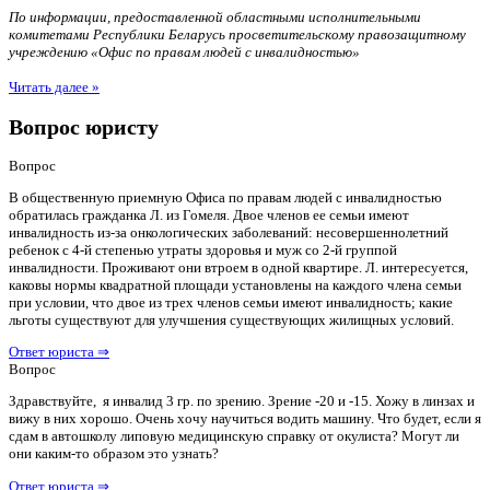
По информации, предоставленной областными исполнительными
комитетами Республики Беларусь просветительскому правозащитному
учреждению «Офис по правам людей с инвалидностью»
Читать далее »
Вопрос юристу
Вопрос
В общественную приемную Офиса по правам людей с инвалидностью
обратилась гражданка Л. из Гомеля. Двое членов ее семьи имеют
инвалидность из-за онкологических заболеваний: несовершеннолетний
ребенок с 4-й степенью утраты здоровья и муж со 2-й группой
инвалидности. Проживают они втроем в одной квартире. Л. интересуется,
каковы нормы квадратной площади установлены на каждого члена семьи
при условии, что двое из трех членов семьи имеют инвалидность; какие
льготы существуют для улучшения существующих жилищных условий.
Ответ юриста ⇒
Вопрос
Здравствуйте, я инвалид 3 гр. по зрению. Зрение -20 и -15. Хожу в линзах и
вижу в них хорошо. Очень хочу научиться водить машину. Что будет, если я
сдам в автошколу липовую медицинскую справку от окулиста? Могут ли
они каким-то образом это узнать?
Ответ юриста ⇒