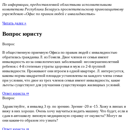
По информации, предоставленной областными исполнительными
комитетами Республики Беларусь просветительскому правозащитному
учреждению «Офис по правам людей с инвалидностью»
Читать далее »
Вопрос юристу
Вопрос
В общественную приемную Офиса по правам людей с инвалидностью
обратилась гражданка Л. из Гомеля. Двое членов ее семьи имеют
инвалидность из-за онкологических заболеваний: несовершеннолетний
ребенок с 4-й степенью утраты здоровья и муж со 2-й группой
инвалидности. Проживают они втроем в одной квартире. Л. интересуется,
каковы нормы квадратной площади установлены на каждого члена семьи
при условии, что двое из трех членов семьи имеют инвалидность; какие
льготы существуют для улучшения существующих жилищных условий.
Ответ юриста ⇒
Вопрос
Здравствуйте, я инвалид 3 гр. по зрению. Зрение -20 и -15. Хожу в линзах и
вижу в них хорошо. Очень хочу научиться водить машину. Что будет, если я
сдам в автошколу липовую медицинскую справку от окулиста? Могут ли
они каким-то образом это узнать?
Ответ юриста ⇒