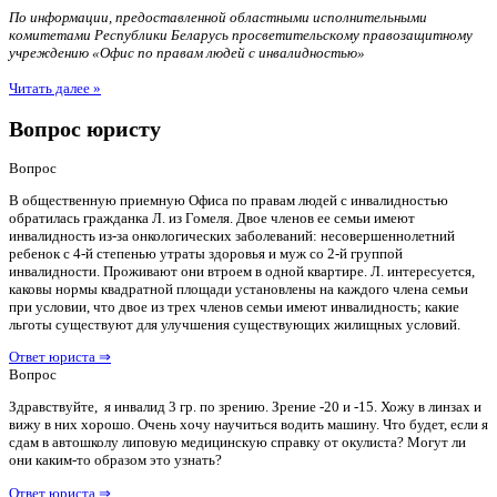
По информации, предоставленной областными исполнительными
комитетами Республики Беларусь просветительскому правозащитному
учреждению «Офис по правам людей с инвалидностью»
Читать далее »
Вопрос юристу
Вопрос
В общественную приемную Офиса по правам людей с инвалидностью
обратилась гражданка Л. из Гомеля. Двое членов ее семьи имеют
инвалидность из-за онкологических заболеваний: несовершеннолетний
ребенок с 4-й степенью утраты здоровья и муж со 2-й группой
инвалидности. Проживают они втроем в одной квартире. Л. интересуется,
каковы нормы квадратной площади установлены на каждого члена семьи
при условии, что двое из трех членов семьи имеют инвалидность; какие
льготы существуют для улучшения существующих жилищных условий.
Ответ юриста ⇒
Вопрос
Здравствуйте, я инвалид 3 гр. по зрению. Зрение -20 и -15. Хожу в линзах и
вижу в них хорошо. Очень хочу научиться водить машину. Что будет, если я
сдам в автошколу липовую медицинскую справку от окулиста? Могут ли
они каким-то образом это узнать?
Ответ юриста ⇒