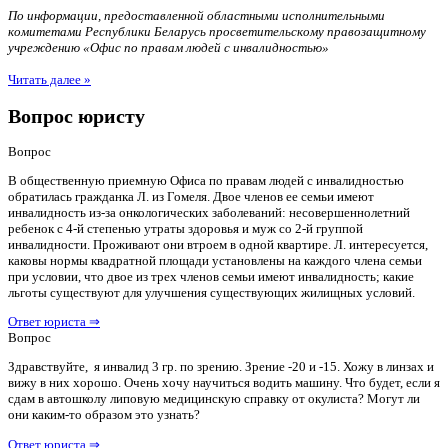
По информации, предоставленной областными исполнительными
комитетами Республики Беларусь просветительскому правозащитному
учреждению «Офис по правам людей с инвалидностью»
Читать далее »
Вопрос юристу
Вопрос
В общественную приемную Офиса по правам людей с инвалидностью
обратилась гражданка Л. из Гомеля. Двое членов ее семьи имеют
инвалидность из-за онкологических заболеваний: несовершеннолетний
ребенок с 4-й степенью утраты здоровья и муж со 2-й группой
инвалидности. Проживают они втроем в одной квартире. Л. интересуется,
каковы нормы квадратной площади установлены на каждого члена семьи
при условии, что двое из трех членов семьи имеют инвалидность; какие
льготы существуют для улучшения существующих жилищных условий.
Ответ юриста ⇒
Вопрос
Здравствуйте, я инвалид 3 гр. по зрению. Зрение -20 и -15. Хожу в линзах и
вижу в них хорошо. Очень хочу научиться водить машину. Что будет, если я
сдам в автошколу липовую медицинскую справку от окулиста? Могут ли
они каким-то образом это узнать?
Ответ юриста ⇒