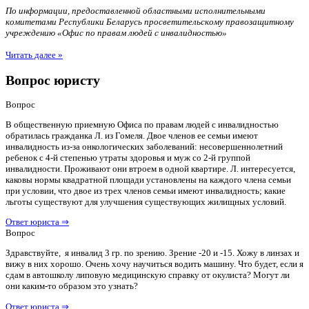
По информации, предоставленной областными исполнительными
комитетами Республики Беларусь просветительскому правозащитному
учреждению «Офис по правам людей с инвалидностью»
Читать далее »
Вопрос юристу
Вопрос
В общественную приемную Офиса по правам людей с инвалидностью
обратилась гражданка Л. из Гомеля. Двое членов ее семьи имеют
инвалидность из-за онкологических заболеваний: несовершеннолетний
ребенок с 4-й степенью утраты здоровья и муж со 2-й группой
инвалидности. Проживают они втроем в одной квартире. Л. интересуется,
каковы нормы квадратной площади установлены на каждого члена семьи
при условии, что двое из трех членов семьи имеют инвалидность; какие
льготы существуют для улучшения существующих жилищных условий.
Ответ юриста ⇒
Вопрос
Здравствуйте, я инвалид 3 гр. по зрению. Зрение -20 и -15. Хожу в линзах и
вижу в них хорошо. Очень хочу научиться водить машину. Что будет, если я
сдам в автошколу липовую медицинскую справку от окулиста? Могут ли
они каким-то образом это узнать?
Ответ юриста ⇒