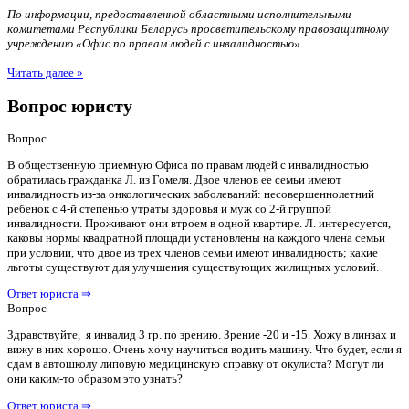
По информации, предоставленной областными исполнительными
комитетами Республики Беларусь просветительскому правозащитному
учреждению «Офис по правам людей с инвалидностью»
Читать далее »
Вопрос юристу
Вопрос
В общественную приемную Офиса по правам людей с инвалидностью
обратилась гражданка Л. из Гомеля. Двое членов ее семьи имеют
инвалидность из-за онкологических заболеваний: несовершеннолетний
ребенок с 4-й степенью утраты здоровья и муж со 2-й группой
инвалидности. Проживают они втроем в одной квартире. Л. интересуется,
каковы нормы квадратной площади установлены на каждого члена семьи
при условии, что двое из трех членов семьи имеют инвалидность; какие
льготы существуют для улучшения существующих жилищных условий.
Ответ юриста ⇒
Вопрос
Здравствуйте, я инвалид 3 гр. по зрению. Зрение -20 и -15. Хожу в линзах и
вижу в них хорошо. Очень хочу научиться водить машину. Что будет, если я
сдам в автошколу липовую медицинскую справку от окулиста? Могут ли
они каким-то образом это узнать?
Ответ юриста ⇒