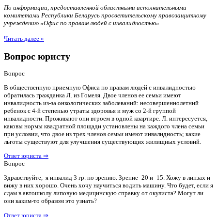
По информации, предоставленной областными исполнительными
комитетами Республики Беларусь просветительскому правозащитному
учреждению «Офис по правам людей с инвалидностью»
Читать далее »
Вопрос юристу
Вопрос
В общественную приемную Офиса по правам людей с инвалидностью
обратилась гражданка Л. из Гомеля. Двое членов ее семьи имеют
инвалидность из-за онкологических заболеваний: несовершеннолетний
ребенок с 4-й степенью утраты здоровья и муж со 2-й группой
инвалидности. Проживают они втроем в одной квартире. Л. интересуется,
каковы нормы квадратной площади установлены на каждого члена семьи
при условии, что двое из трех членов семьи имеют инвалидность; какие
льготы существуют для улучшения существующих жилищных условий.
Ответ юриста ⇒
Вопрос
Здравствуйте, я инвалид 3 гр. по зрению. Зрение -20 и -15. Хожу в линзах и
вижу в них хорошо. Очень хочу научиться водить машину. Что будет, если я
сдам в автошколу липовую медицинскую справку от окулиста? Могут ли
они каким-то образом это узнать?
Ответ юриста ⇒