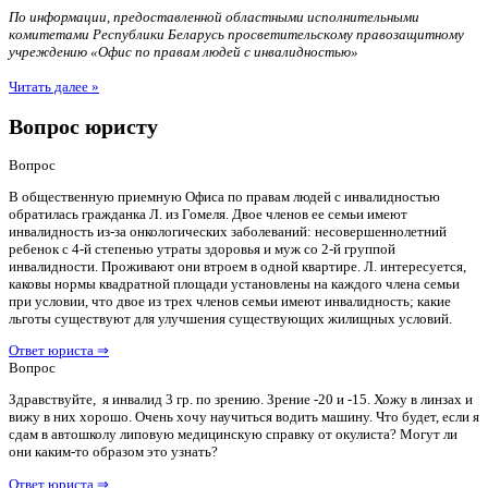
По информации, предоставленной областными исполнительными
комитетами Республики Беларусь просветительскому правозащитному
учреждению «Офис по правам людей с инвалидностью»
Читать далее »
Вопрос юристу
Вопрос
В общественную приемную Офиса по правам людей с инвалидностью
обратилась гражданка Л. из Гомеля. Двое членов ее семьи имеют
инвалидность из-за онкологических заболеваний: несовершеннолетний
ребенок с 4-й степенью утраты здоровья и муж со 2-й группой
инвалидности. Проживают они втроем в одной квартире. Л. интересуется,
каковы нормы квадратной площади установлены на каждого члена семьи
при условии, что двое из трех членов семьи имеют инвалидность; какие
льготы существуют для улучшения существующих жилищных условий.
Ответ юриста ⇒
Вопрос
Здравствуйте, я инвалид 3 гр. по зрению. Зрение -20 и -15. Хожу в линзах и
вижу в них хорошо. Очень хочу научиться водить машину. Что будет, если я
сдам в автошколу липовую медицинскую справку от окулиста? Могут ли
они каким-то образом это узнать?
Ответ юриста ⇒