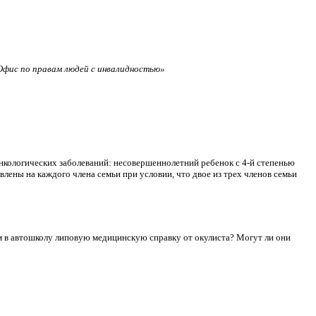
фис по правам людей с инвалидностью»
нкологических заболеваний: несовершеннолетний ребенок с 4-й степенью
лены на каждого члена семьи при условии, что двое из трех членов семьи
сдам в автошколу липовую медицинскую справку от окулиста? Могут ли они