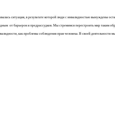
валась ситуация, в результате которой люди с инвалидностью вынуждены ост
бодным от барьеров и предрассудков. Мы стремимся перестроить мир таким об
алидности, как проблемы соблюдения прав человека. В своей деятельности мы