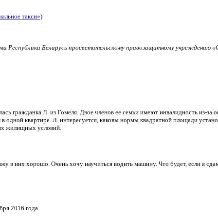
иальное такси»)
и Республики Беларусь просветительскому правозащитному учреждению «О
ь гражданка Л. из Гомеля. Двое членов ее семьи имеют инвалидность из-за о
в одной квартире. Л. интересуется, каковы нормы квадратной площади установ
их жилищных условий.
и вижу в них хорошо. Очень хочу научиться водить машину. Что будет, если я 
бря 2016 года.