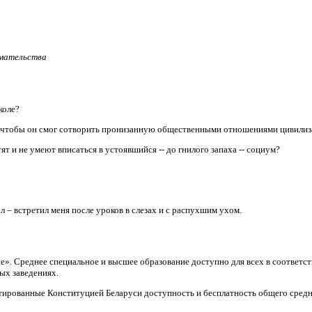
имательства
коле?
, чтобы он смог сотворить пронизанную общественными отношениями цивили
т и не умеют вписаться в устоявшийся -- до гнилого запаха -- социум?
л – встретил меня после уроков в слезах и с распухшим ухом.
ие». Среднее специальное и высшее образование доступно для всех в соответ
ых заведениях.
тированные Конституцией Беларуси доступность и бесплатность общего средн