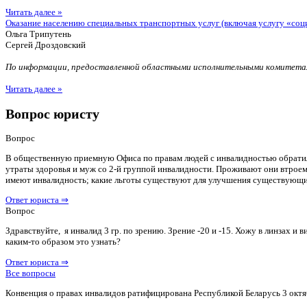
Читать далее »
Оказание населению специальных транспортных услуг (включая услугу «соц
Ольга Трипутень
Сергей Дроздовский
По информации, предоставленной областными исполнительными комитетам
Читать далее »
Вопрос юристу
Вопрос
В общественную приемную Офиса по правам людей с инвалидностью обратилас
утраты здоровья и муж со 2-й группой инвалидности. Проживают они втроем 
имеют инвалидность; какие льготы существуют для улучшения существующ
Ответ юриста ⇒
Вопрос
Здравствуйте, я инвалид 3 гр. по зрению. Зрение -20 и -15. Хожу в линзах 
каким-то образом это узнать?
Ответ юриста ⇒
Все вопросы
Конвенция о правах инвалидов ратифицирована Республикой Беларусь 3 октя