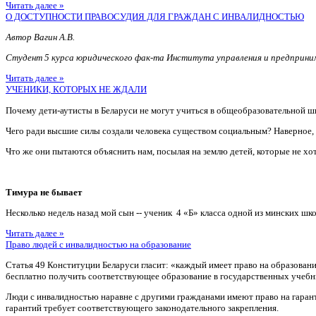
Читать далее »
О ДОСТУПНОСТИ ПРАВОСУДИЯ ДЛЯ ГРАЖДАН С ИНВАЛИДНОСТЬЮ
Автор Вагин А.В.
Студент 5 курса юридического фак-та Института управления и предприн
Читать далее »
УЧЕНИКИ, КОТОРЫХ НЕ ЖДАЛИ
Почему дети-аутисты в Беларуси не могут учиться в общеобразовательной ш
Чего ради высшие силы создали человека существом социальным? Наверное
Что же они пытаются объяснить нам, посылая на землю детей, которые не хотя
Тимура не бывает
Несколько недель назад мой сын -- ученик 4 «Б» класса одной из минских шко
Читать далее »
Право людей с инвалидностью на образование
Статья 49 Конституции Беларуси гласит: «каждый имеет право на образован
бесплатно получить соответствующее образование в государственных учебн
Люди с инвалидностью наравне с другими гражданами имеют право на гаран
гарантий требует соответствующего законодательного закрепления.