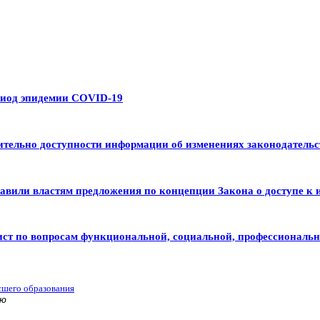
риод эпидемии COVID-19
тельно доступности информации об изменениях законодательс
авили властям предложения по концепции Закона о доступе к 
ист по вопросам функциональной, социальной, профессиональ
сшего образования
ью