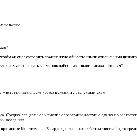
имательства
коле?
, чтобы он смог сотворить пронизанную общественными отношениями цивили
т и не умеют вписаться в устоявшийся -- до гнилого запаха -- социум?
л – встретил меня после уроков в слезах и с распухшим ухом.
ие». Среднее специальное и высшее образование доступно для всех в соответ
ых заведениях.
тированные Конституцией Беларуси доступность и бесплатность общего средн