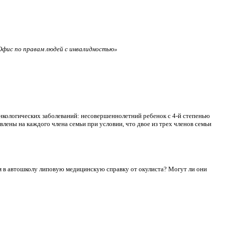
фис по правам людей с инвалидностью»
нкологических заболеваний: несовершеннолетний ребенок с 4-й степенью
лены на каждого члена семьи при условии, что двое из трех членов семьи
сдам в автошколу липовую медицинскую справку от окулиста? Могут ли они