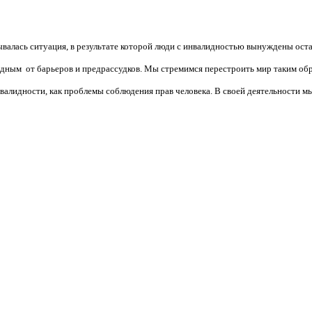
валась ситуация, в результате которой люди с инвалидностью вынуждены ост
бодным от барьеров и предрассудков. Мы стремимся перестроить мир таким об
алидности, как проблемы соблюдения прав человека. В своей деятельности мы