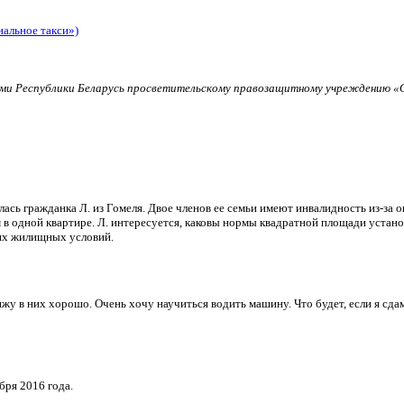
иальное такси»)
и Республики Беларусь просветительскому правозащитному учреждению «О
ь гражданка Л. из Гомеля. Двое членов ее семьи имеют инвалидность из-за о
в одной квартире. Л. интересуется, каковы нормы квадратной площади установ
их жилищных условий.
и вижу в них хорошо. Очень хочу научиться водить машину. Что будет, если я 
бря 2016 года.