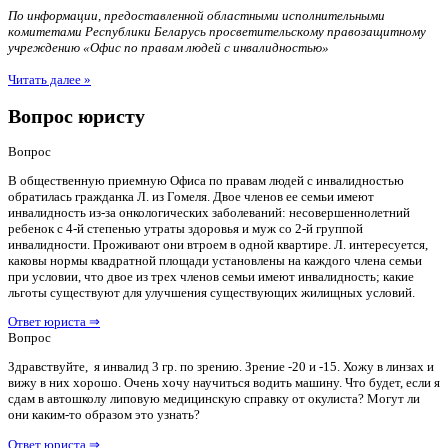
По информации, предоставленной областными исполнительными
комитетами Республики Беларусь просветительскому правозащитному
учреждению «Офис по правам людей с инвалидностью»
Читать далее »
Вопрос юристу
Вопрос
В общественную приемную Офиса по правам людей с инвалидностью
обратилась гражданка Л. из Гомеля. Двое членов ее семьи имеют
инвалидность из-за онкологических заболеваний: несовершеннолетний
ребенок с 4-й степенью утраты здоровья и муж со 2-й группой
инвалидности. Проживают они втроем в одной квартире. Л. интересуется,
каковы нормы квадратной площади установлены на каждого члена семьи
при условии, что двое из трех членов семьи имеют инвалидность; какие
льготы существуют для улучшения существующих жилищных условий.
Ответ юриста ⇒
Вопрос
Здравствуйте, я инвалид 3 гр. по зрению. Зрение -20 и -15. Хожу в линзах и
вижу в них хорошо. Очень хочу научиться водить машину. Что будет, если я
сдам в автошколу липовую медицинскую справку от окулиста? Могут ли
они каким-то образом это узнать?
Ответ юриста ⇒