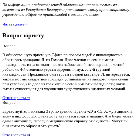
По информации, предоставленной областными исполнительными
комитетами Республики Беларусь просветительскому правозащитному
учреждению «Офис по правам людей с инвалидностью»
Читать далее »
Вопрос юристу
Вопрос
В общественную приемную Офиса по правам людей с инвалидностью
обратилась гражданка Л. из Гомеля. Двое членов ее семьи имеют
инвалидность из-за онкологических заболеваний: несовершеннолетний
ребенок с 4-й степенью утраты здоровья и муж со 2-й группой
инвалидности. Проживают они втроем в одной квартире. Л. интересуется,
каковы нормы квадратной площади установлены на каждого члена семьи
при условии, что двое из трех членов семьи имеют инвалидность; какие
льготы существуют для улучшения существующих жилищных условий.
Ответ юриста ⇒
Вопрос
Здравствуйте, я инвалид 3 гр. по зрению. Зрение -20 и -15. Хожу в линзах и
вижу в них хорошо. Очень хочу научиться водить машину. Что будет, если я
сдам в автошколу липовую медицинскую справку от окулиста? Могут ли
они каким-то образом это узнать?
Ответ юриста ⇒