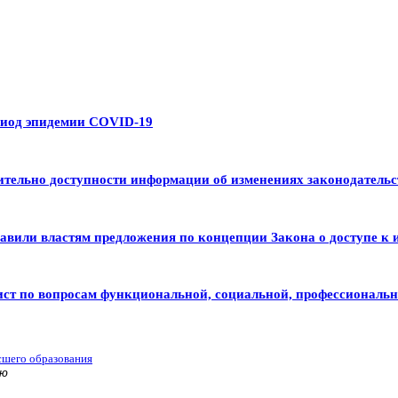
риод эпидемии COVID-19
тельно доступности информации об изменениях законодательс
авили властям предложения по концепции Закона о доступе к 
ист по вопросам функциональной, социальной, профессиональ
сшего образования
ью