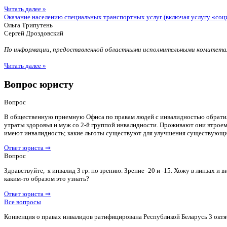
Читать далее »
Оказание населению специальных транспортных услуг (включая услугу «соц
Ольга Трипутень
Сергей Дроздовский
По информации, предоставленной областными исполнительными комитетам
Читать далее »
Вопрос юристу
Вопрос
В общественную приемную Офиса по правам людей с инвалидностью обратилас
утраты здоровья и муж со 2-й группой инвалидности. Проживают они втроем 
имеют инвалидность; какие льготы существуют для улучшения существующ
Ответ юриста ⇒
Вопрос
Здравствуйте, я инвалид 3 гр. по зрению. Зрение -20 и -15. Хожу в линзах 
каким-то образом это узнать?
Ответ юриста ⇒
Все вопросы
Конвенция о правах инвалидов ратифицирована Республикой Беларусь 3 октя