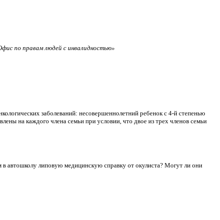
фис по правам людей с инвалидностью»
нкологических заболеваний: несовершеннолетний ребенок с 4-й степенью
лены на каждого члена семьи при условии, что двое из трех членов семьи
сдам в автошколу липовую медицинскую справку от окулиста? Могут ли они