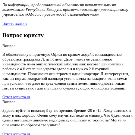
По информации, предоставленной областными исполнительными
комитетами Республики Беларусь просветительскому правозащитному
учреждению «Офис по правам людей с инвалидностью»
Читать далее »
Вопрос юристу
Вопрос
В общественную приемную Офиса по правам людей с инвалидностью
обратилась гражданка Л. из Гомеля. Двое членов ее семьи имеют
инвалидность из-за онкологических заболеваний: несовершеннолетний
ребенок с 4-й степенью утраты здоровья и муж со 2-й группой
инвалидности. Проживают они втроем в одной квартире. Л. интересуется,
каковы нормы квадратной площади установлены на каждого члена семьи
при условии, что двое из трех членов семьи имеют инвалидность; какие
льготы существуют для улучшения существующих жилищных условий.
Ответ юриста ⇒
Вопрос
Здравствуйте, я инвалид 3 гр. по зрению. Зрение -20 и -15. Хожу в линзах и
вижу в них хорошо. Очень хочу научиться водить машину. Что будет, если я
сдам в автошколу липовую медицинскую справку от окулиста? Могут ли
они каким-то образом это узнать?
Ответ юриста ⇒