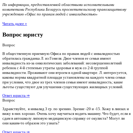
По информации, предоставленной областными исполнительными
комитетами Республики Беларусь просветительскому правозащитному
учреждению «Офис по правам людей с инвалидностью»
Читать далее »
Вопрос юристу
Вопрос
В общественную приемную Офиса по правам людей с инвалидностью
обратилась гражданка Л. из Гомеля. Двое членов ее семьи имеют
инвалидность из-за онкологических заболеваний: несовершеннолетний
ребенок с 4-й степенью утраты здоровья и муж со 2-й группой
инвалидности. Проживают они втроем в одной квартире. Л. интересуется,
каковы нормы квадратной площади установлены на каждого члена семьи
при условии, что двое из трех членов семьи имеют инвалидность; какие
льготы существуют для улучшения существующих жилищных условий.
Ответ юриста ⇒
Вопрос
Здравствуйте, я инвалид 3 гр. по зрению. Зрение -20 и -15. Хожу в линзах и
вижу в них хорошо. Очень хочу научиться водить машину. Что будет, если я
сдам в автошколу липовую медицинскую справку от окулиста? Могут ли
они каким-то образом это узнать?
Ответ юриста ⇒