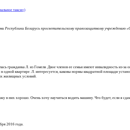
иальное такси»)
и Республики Беларусь просветительскому правозащитному учреждению «О
ь гражданка Л. из Гомеля. Двое членов ее семьи имеют инвалидность из-за о
в одной квартире. Л. интересуется, каковы нормы квадратной площади установ
их жилищных условий.
и вижу в них хорошо. Очень хочу научиться водить машину. Что будет, если я 
бря 2016 года.