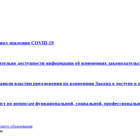
риод эпидемии COVID-19
тельно доступности информации об изменениях законодательс
авили властям предложения по концепции Закона о доступе к 
ист по вопросам функциональной, социальной, профессиональ
сшего образования
ью