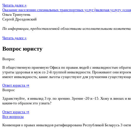
Читать далее »
Оказание населению специальных транспортных услуг (включая услугу «соц
Ольга Трипутень
Сергей Дроздовский
По информации, предоставленной областными исполнительными комитетам
Читать далее »
Вопрос юристу
Вопрос
В общественную приемную Офиса по правам людей с инвалидностью обратилас
утраты здоровья и муж со 2-й группой инвалидности. Проживают они втроем 
имеют инвалидность; какие льготы существуют для улучшения существующ
Ответ юриста ⇒
Вопрос
Здравствуйте, я инвалид 3 гр. по зрению. Зрение -20 и -15. Хожу в линзах 
каким-то образом это узнать?
Ответ юриста ⇒
Все вопросы
Конвенция о правах инвалидов ратифицирована Республикой Беларусь 3 октя