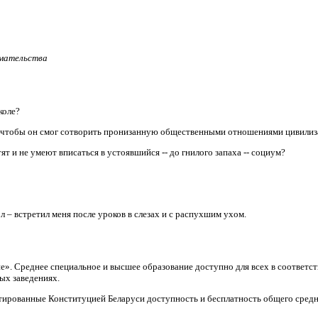
имательства
коле?
, чтобы он смог сотворить пронизанную общественными отношениями цивили
т и не умеют вписаться в устоявшийся -- до гнилого запаха -- социум?
л – встретил меня после уроков в слезах и с распухшим ухом.
ие». Среднее специальное и высшее образование доступно для всех в соответ
ых заведениях.
тированные Конституцией Беларуси доступность и бесплатность общего средн