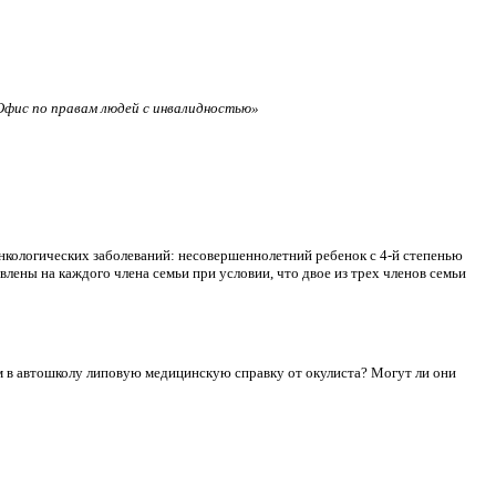
фис по правам людей с инвалидностью»
нкологических заболеваний: несовершеннолетний ребенок с 4-й степенью
лены на каждого члена семьи при условии, что двое из трех членов семьи
сдам в автошколу липовую медицинскую справку от окулиста? Могут ли они