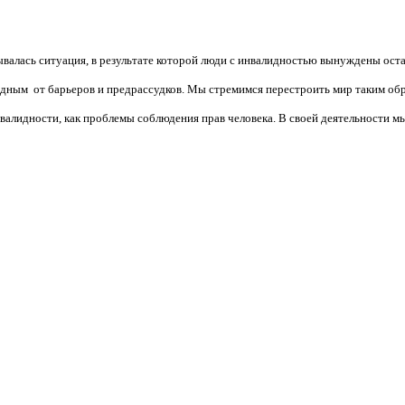
валась ситуация, в результате которой люди с инвалидностью вынуждены ост
бодным от барьеров и предрассудков. Мы стремимся перестроить мир таким об
алидности, как проблемы соблюдения прав человека. В своей деятельности мы