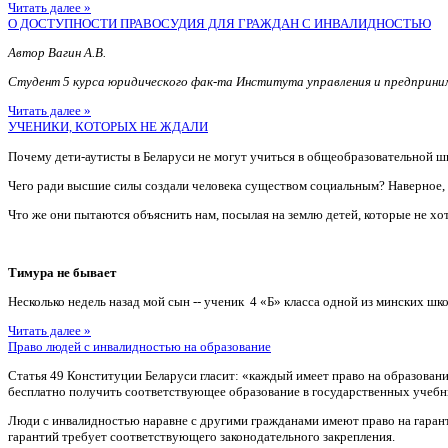
Читать далее »
О ДОСТУПНОСТИ ПРАВОСУДИЯ ДЛЯ ГРАЖДАН С ИНВАЛИДНОСТЬЮ
Автор Вагин А.В.
Студент 5 курса юридического фак-та Института управления и предприн
Читать далее »
УЧЕНИКИ, КОТОРЫХ НЕ ЖДАЛИ
Почему дети-аутисты в Беларуси не могут учиться в общеобразовательной ш
Чего ради высшие силы создали человека существом социальным? Наверное
Что же они пытаются объяснить нам, посылая на землю детей, которые не хотя
Тимура не бывает
Несколько недель назад мой сын -- ученик 4 «Б» класса одной из минских шко
Читать далее »
Право людей с инвалидностью на образование
Статья 49 Конституции Беларуси гласит: «каждый имеет право на образован
бесплатно получить соответствующее образование в государственных учебн
Люди с инвалидностью наравне с другими гражданами имеют право на гаран
гарантий требует соответствующего законодательного закрепления.