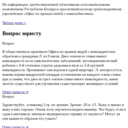
По информации, предоставленной областными исполнительными
комитетами Республики Беларусь просветительскому правозащитному
учреждению «Офис по правам людей с инвалидностью»
Читать далее »
Вопрос юристу
Вопрос
В общественную приемную Офиса по правам людей с инвалидностью
обратилась гражданка Л. из Гомеля. Двое членов ее семьи имеют
инвалидность из-за онкологических заболеваний: несовершеннолетний
ребенок с 4-й степенью утраты здоровья и муж со 2-й группой
инвалидности. Проживают они втроем в одной квартире. Л. интересуется,
каковы нормы квадратной площади установлены на каждого члена семьи
при условии, что двое из трех членов семьи имеют инвалидность; какие
льготы существуют для улучшения существующих жилищных условий.
Ответ юриста ⇒
Вопрос
Здравствуйте, я инвалид 3 гр. по зрению. Зрение -20 и -15. Хожу в линзах и
вижу в них хорошо. Очень хочу научиться водить машину. Что будет, если я
сдам в автошколу липовую медицинскую справку от окулиста? Могут ли
они каким-то образом это узнать?
Ответ юриста ⇒