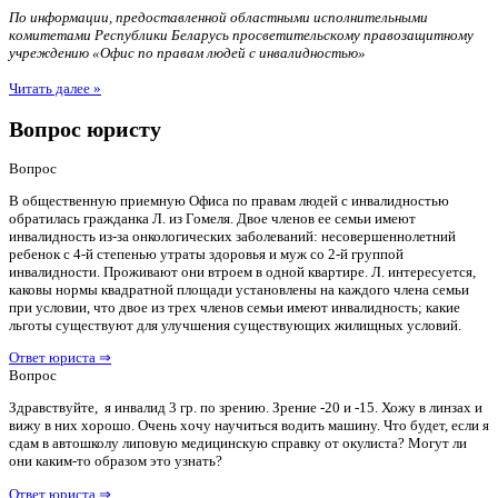
По информации, предоставленной областными исполнительными
комитетами Республики Беларусь просветительскому правозащитному
учреждению «Офис по правам людей с инвалидностью»
Читать далее »
Вопрос юристу
Вопрос
В общественную приемную Офиса по правам людей с инвалидностью
обратилась гражданка Л. из Гомеля. Двое членов ее семьи имеют
инвалидность из-за онкологических заболеваний: несовершеннолетний
ребенок с 4-й степенью утраты здоровья и муж со 2-й группой
инвалидности. Проживают они втроем в одной квартире. Л. интересуется,
каковы нормы квадратной площади установлены на каждого члена семьи
при условии, что двое из трех членов семьи имеют инвалидность; какие
льготы существуют для улучшения существующих жилищных условий.
Ответ юриста ⇒
Вопрос
Здравствуйте, я инвалид 3 гр. по зрению. Зрение -20 и -15. Хожу в линзах и
вижу в них хорошо. Очень хочу научиться водить машину. Что будет, если я
сдам в автошколу липовую медицинскую справку от окулиста? Могут ли
они каким-то образом это узнать?
Ответ юриста ⇒