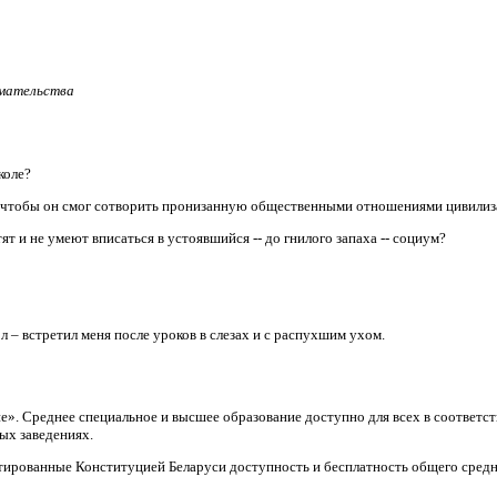
имательства
коле?
, чтобы он смог сотворить пронизанную общественными отношениями цивили
т и не умеют вписаться в устоявшийся -- до гнилого запаха -- социум?
л – встретил меня после уроков в слезах и с распухшим ухом.
ие». Среднее специальное и высшее образование доступно для всех в соответ
ых заведениях.
тированные Конституцией Беларуси доступность и бесплатность общего средн