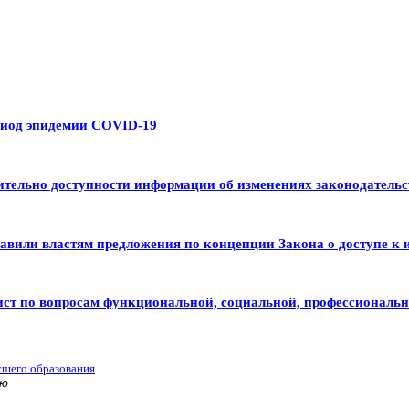
риод эпидемии COVID-19
тельно доступности информации об изменениях законодательс
авили властям предложения по концепции Закона о доступе к 
ист по вопросам функциональной, социальной, профессиональ
сшего образования
ью