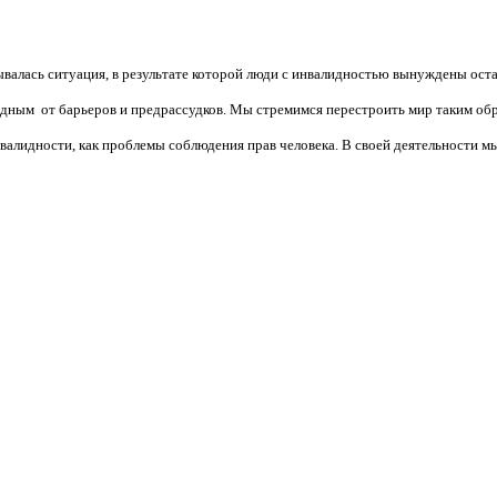
валась ситуация, в результате которой люди с инвалидностью вынуждены ост
бодным от барьеров и предрассудков. Мы стремимся перестроить мир таким об
алидности, как проблемы соблюдения прав человека. В своей деятельности мы