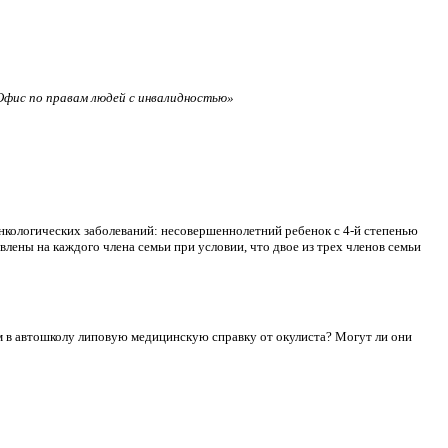
фис по правам людей с инвалидностью»
нкологических заболеваний: несовершеннолетний ребенок с 4-й степенью
лены на каждого члена семьи при условии, что двое из трех членов семьи
сдам в автошколу липовую медицинскую справку от окулиста? Могут ли они