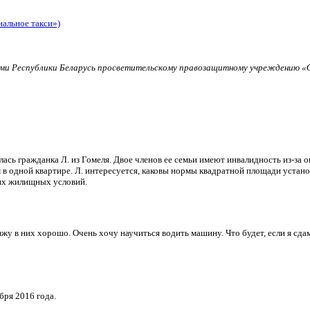
иальное такси»)
и Республики Беларусь просветительскому правозащитному учреждению «О
ь гражданка Л. из Гомеля. Двое членов ее семьи имеют инвалидность из-за о
в одной квартире. Л. интересуется, каковы нормы квадратной площади установ
их жилищных условий.
и вижу в них хорошо. Очень хочу научиться водить машину. Что будет, если я 
бря 2016 года.