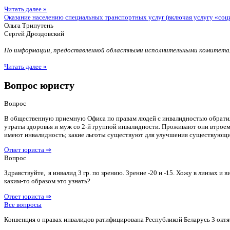
Читать далее »
Оказание населению специальных транспортных услуг (включая услугу «соц
Ольга Трипутень
Сергей Дроздовский
По информации, предоставленной областными исполнительными комитетам
Читать далее »
Вопрос юристу
Вопрос
В общественную приемную Офиса по правам людей с инвалидностью обратилас
утраты здоровья и муж со 2-й группой инвалидности. Проживают они втроем 
имеют инвалидность; какие льготы существуют для улучшения существующ
Ответ юриста ⇒
Вопрос
Здравствуйте, я инвалид 3 гр. по зрению. Зрение -20 и -15. Хожу в линзах 
каким-то образом это узнать?
Ответ юриста ⇒
Все вопросы
Конвенция о правах инвалидов ратифицирована Республикой Беларусь 3 октя