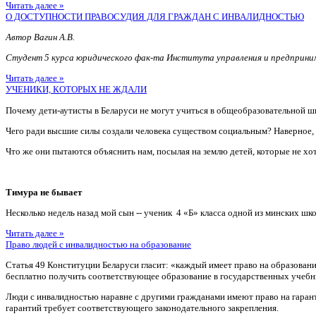
Читать далее »
О ДОСТУПНОСТИ ПРАВОСУДИЯ ДЛЯ ГРАЖДАН С ИНВАЛИДНОСТЬЮ
Автор Вагин А.В.
Студент 5 курса юридического фак-та Института управления и предприн
Читать далее »
УЧЕНИКИ, КОТОРЫХ НЕ ЖДАЛИ
Почему дети-аутисты в Беларуси не могут учиться в общеобразовательной ш
Чего ради высшие силы создали человека существом социальным? Наверное
Что же они пытаются объяснить нам, посылая на землю детей, которые не хотя
Тимура не бывает
Несколько недель назад мой сын -- ученик 4 «Б» класса одной из минских шко
Читать далее »
Право людей с инвалидностью на образование
Статья 49 Конституции Беларуси гласит: «каждый имеет право на образован
бесплатно получить соответствующее образование в государственных учебн
Люди с инвалидностью наравне с другими гражданами имеют право на гаран
гарантий требует соответствующего законодательного закрепления.