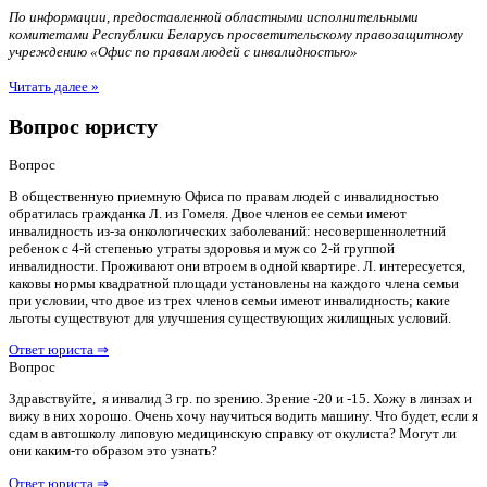
По информации, предоставленной областными исполнительными
комитетами Республики Беларусь просветительскому правозащитному
учреждению «Офис по правам людей с инвалидностью»
Читать далее »
Вопрос юристу
Вопрос
В общественную приемную Офиса по правам людей с инвалидностью
обратилась гражданка Л. из Гомеля. Двое членов ее семьи имеют
инвалидность из-за онкологических заболеваний: несовершеннолетний
ребенок с 4-й степенью утраты здоровья и муж со 2-й группой
инвалидности. Проживают они втроем в одной квартире. Л. интересуется,
каковы нормы квадратной площади установлены на каждого члена семьи
при условии, что двое из трех членов семьи имеют инвалидность; какие
льготы существуют для улучшения существующих жилищных условий.
Ответ юриста ⇒
Вопрос
Здравствуйте, я инвалид 3 гр. по зрению. Зрение -20 и -15. Хожу в линзах и
вижу в них хорошо. Очень хочу научиться водить машину. Что будет, если я
сдам в автошколу липовую медицинскую справку от окулиста? Могут ли
они каким-то образом это узнать?
Ответ юриста ⇒