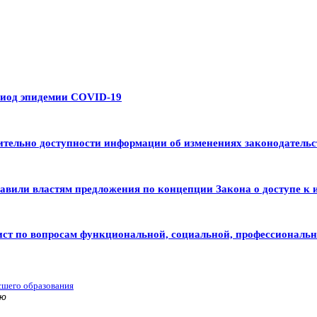
риод эпидемии COVID-19
тельно доступности информации об изменениях законодательс
авили властям предложения по концепции Закона о доступе к 
ист по вопросам функциональной, социальной, профессиональ
сшего образования
ью