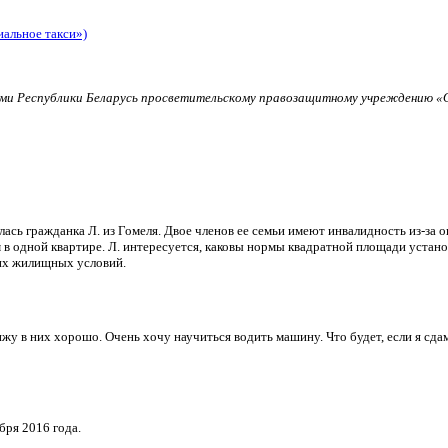
иальное такси»)
и Республики Беларусь просветительскому правозащитному учреждению «О
ь гражданка Л. из Гомеля. Двое членов ее семьи имеют инвалидность из-за о
в одной квартире. Л. интересуется, каковы нормы квадратной площади установ
их жилищных условий.
и вижу в них хорошо. Очень хочу научиться водить машину. Что будет, если я 
бря 2016 года.