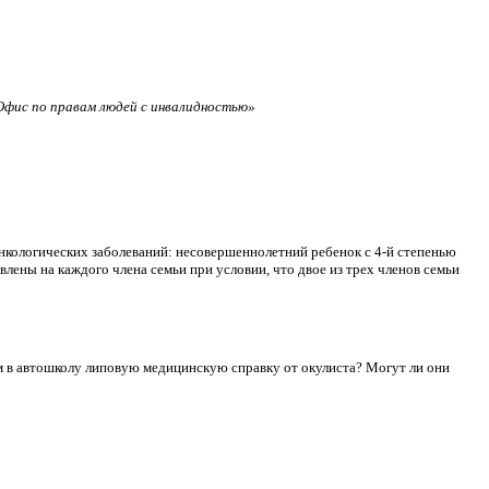
фис по правам людей с инвалидностью»
нкологических заболеваний: несовершеннолетний ребенок с 4-й степенью
лены на каждого члена семьи при условии, что двое из трех членов семьи
сдам в автошколу липовую медицинскую справку от окулиста? Могут ли они