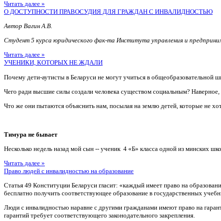
Читать далее »
О ДОСТУПНОСТИ ПРАВОСУДИЯ ДЛЯ ГРАЖДАН С ИНВАЛИДНОСТЬЮ
Автор Вагин А.В.
Студент 5 курса юридического фак-та Института управления и предприн
Читать далее »
УЧЕНИКИ, КОТОРЫХ НЕ ЖДАЛИ
Почему дети-аутисты в Беларуси не могут учиться в общеобразовательной ш
Чего ради высшие силы создали человека существом социальным? Наверное
Что же они пытаются объяснить нам, посылая на землю детей, которые не хотя
Тимура не бывает
Несколько недель назад мой сын -- ученик 4 «Б» класса одной из минских шко
Читать далее »
Право людей с инвалидностью на образование
Статья 49 Конституции Беларуси гласит: «каждый имеет право на образован
бесплатно получить соответствующее образование в государственных учебн
Люди с инвалидностью наравне с другими гражданами имеют право на гаран
гарантий требует соответствующего законодательного закрепления.