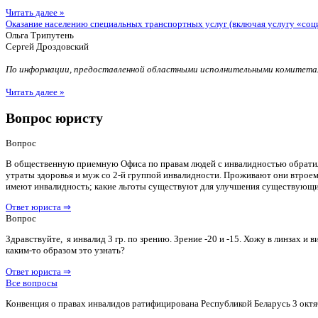
Читать далее »
Оказание населению специальных транспортных услуг (включая услугу «соц
Ольга Трипутень
Сергей Дроздовский
По информации, предоставленной областными исполнительными комитетам
Читать далее »
Вопрос юристу
Вопрос
В общественную приемную Офиса по правам людей с инвалидностью обратилас
утраты здоровья и муж со 2-й группой инвалидности. Проживают они втроем 
имеют инвалидность; какие льготы существуют для улучшения существующ
Ответ юриста ⇒
Вопрос
Здравствуйте, я инвалид 3 гр. по зрению. Зрение -20 и -15. Хожу в линзах 
каким-то образом это узнать?
Ответ юриста ⇒
Все вопросы
Конвенция о правах инвалидов ратифицирована Республикой Беларусь 3 октя