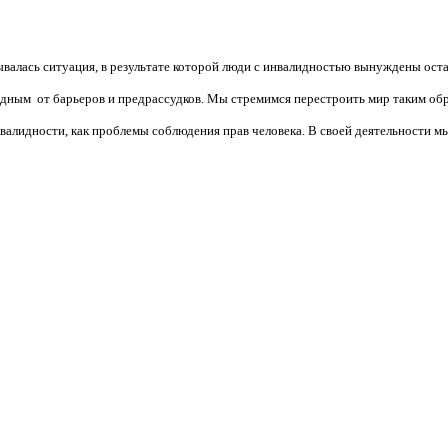
валась ситуация, в результате которой люди с инвалидностью вынуждены ост
бодным от барьеров и предрассудков. Мы стремимся перестроить мир таким об
алидности, как проблемы соблюдения прав человека. В своей деятельности мы