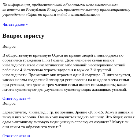
По информации, предоставленной областными исполнительными
комитетами Республики Беларусь просветительскому правозащитному
учреждению «Офис по правам людей с инвалидностью»
Читать далее »
Вопрос юристу
Вопрос
В общественную приемную Офиса по правам людей с инвалидностью
обратилась гражданка Л. из Гомеля. Двое членов ее семьи имеют
инвалидность из-за онкологических заболеваний: несовершеннолетний
ребенок с 4-й степенью утраты здоровья и муж со 2-й группой
инвалидности. Проживают они втроем в одной квартире. Л. интересуется,
каковы нормы квадратной площади установлены на каждого члена семьи
при условии, что двое из трех членов семьи имеют инвалидность; какие
льготы существуют для улучшения существующих жилищных условий.
Ответ юриста ⇒
Вопрос
Здравствуйте, я инвалид 3 гр. по зрению. Зрение -20 и -15. Хожу в линзах и
вижу в них хорошо. Очень хочу научиться водить машину. Что будет, если я
сдам в автошколу липовую медицинскую справку от окулиста? Могут ли
они каким-то образом это узнать?
Ответ юриста ⇒