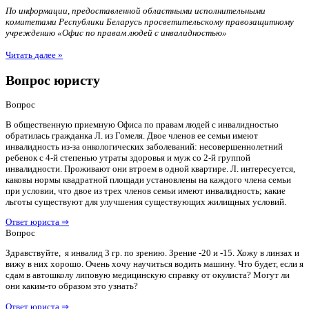
По информации, предоставленной областными исполнительными
комитетами Республики Беларусь просветительскому правозащитному
учреждению «Офис по правам людей с инвалидностью»
Читать далее »
Вопрос юристу
Вопрос
В общественную приемную Офиса по правам людей с инвалидностью
обратилась гражданка Л. из Гомеля. Двое членов ее семьи имеют
инвалидность из-за онкологических заболеваний: несовершеннолетний
ребенок с 4-й степенью утраты здоровья и муж со 2-й группой
инвалидности. Проживают они втроем в одной квартире. Л. интересуется,
каковы нормы квадратной площади установлены на каждого члена семьи
при условии, что двое из трех членов семьи имеют инвалидность; какие
льготы существуют для улучшения существующих жилищных условий.
Ответ юриста ⇒
Вопрос
Здравствуйте, я инвалид 3 гр. по зрению. Зрение -20 и -15. Хожу в линзах и
вижу в них хорошо. Очень хочу научиться водить машину. Что будет, если я
сдам в автошколу липовую медицинскую справку от окулиста? Могут ли
они каким-то образом это узнать?
Ответ юриста ⇒