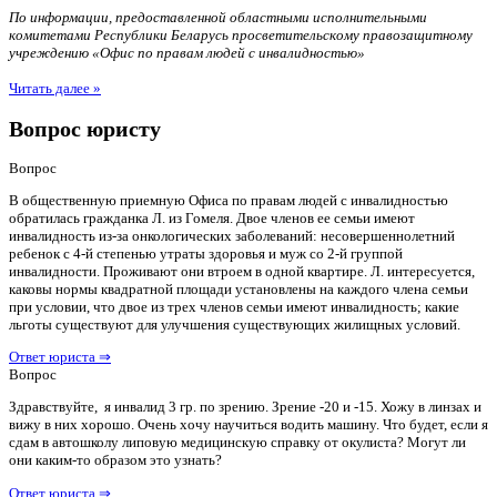
По информации, предоставленной областными исполнительными
комитетами Республики Беларусь просветительскому правозащитному
учреждению «Офис по правам людей с инвалидностью»
Читать далее »
Вопрос юристу
Вопрос
В общественную приемную Офиса по правам людей с инвалидностью
обратилась гражданка Л. из Гомеля. Двое членов ее семьи имеют
инвалидность из-за онкологических заболеваний: несовершеннолетний
ребенок с 4-й степенью утраты здоровья и муж со 2-й группой
инвалидности. Проживают они втроем в одной квартире. Л. интересуется,
каковы нормы квадратной площади установлены на каждого члена семьи
при условии, что двое из трех членов семьи имеют инвалидность; какие
льготы существуют для улучшения существующих жилищных условий.
Ответ юриста ⇒
Вопрос
Здравствуйте, я инвалид 3 гр. по зрению. Зрение -20 и -15. Хожу в линзах и
вижу в них хорошо. Очень хочу научиться водить машину. Что будет, если я
сдам в автошколу липовую медицинскую справку от окулиста? Могут ли
они каким-то образом это узнать?
Ответ юриста ⇒