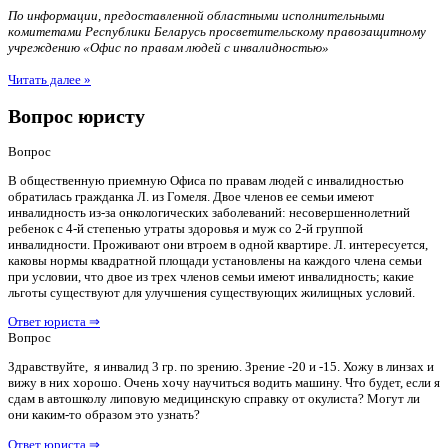
По информации, предоставленной областными исполнительными
комитетами Республики Беларусь просветительскому правозащитному
учреждению «Офис по правам людей с инвалидностью»
Читать далее »
Вопрос юристу
Вопрос
В общественную приемную Офиса по правам людей с инвалидностью
обратилась гражданка Л. из Гомеля. Двое членов ее семьи имеют
инвалидность из-за онкологических заболеваний: несовершеннолетний
ребенок с 4-й степенью утраты здоровья и муж со 2-й группой
инвалидности. Проживают они втроем в одной квартире. Л. интересуется,
каковы нормы квадратной площади установлены на каждого члена семьи
при условии, что двое из трех членов семьи имеют инвалидность; какие
льготы существуют для улучшения существующих жилищных условий.
Ответ юриста ⇒
Вопрос
Здравствуйте, я инвалид 3 гр. по зрению. Зрение -20 и -15. Хожу в линзах и
вижу в них хорошо. Очень хочу научиться водить машину. Что будет, если я
сдам в автошколу липовую медицинскую справку от окулиста? Могут ли
они каким-то образом это узнать?
Ответ юриста ⇒