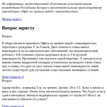
По информации, предоставленной областными исполнительными
комитетами Республики Беларусь просветительскому правозащитному
учреждению «Офис по правам людей с инвалидностью»
Читать далее »
Вопрос юристу
Вопрос
В общественную приемную Офиса по правам людей с инвалидностью
обратилась гражданка Л. из Гомеля. Двое членов ее семьи имеют
инвалидность из-за онкологических заболеваний: несовершеннолетний
ребенок с 4-й степенью утраты здоровья и муж со 2-й группой
инвалидности. Проживают они втроем в одной квартире. Л. интересуется,
каковы нормы квадратной площади установлены на каждого члена семьи
при условии, что двое из трех членов семьи имеют инвалидность; какие
льготы существуют для улучшения существующих жилищных условий.
Ответ юриста ⇒
Вопрос
Здравствуйте, я инвалид 3 гр. по зрению. Зрение -20 и -15. Хожу в линзах и
вижу в них хорошо. Очень хочу научиться водить машину. Что будет, если я
сдам в автошколу липовую медицинскую справку от окулиста? Могут ли
они каким-то образом это узнать?
Ответ юриста ⇒