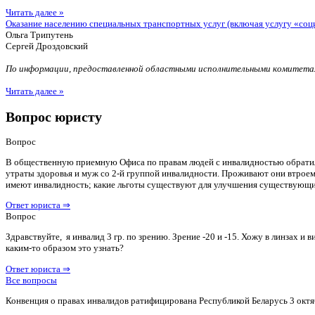
Читать далее »
Оказание населению специальных транспортных услуг (включая услугу «соц
Ольга Трипутень
Сергей Дроздовский
По информации, предоставленной областными исполнительными комитетам
Читать далее »
Вопрос юристу
Вопрос
В общественную приемную Офиса по правам людей с инвалидностью обратилас
утраты здоровья и муж со 2-й группой инвалидности. Проживают они втроем 
имеют инвалидность; какие льготы существуют для улучшения существующ
Ответ юриста ⇒
Вопрос
Здравствуйте, я инвалид 3 гр. по зрению. Зрение -20 и -15. Хожу в линзах 
каким-то образом это узнать?
Ответ юриста ⇒
Все вопросы
Конвенция о правах инвалидов ратифицирована Республикой Беларусь 3 октя