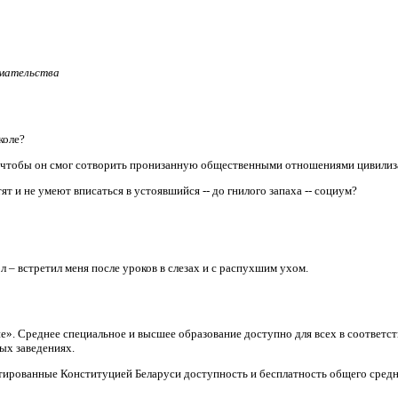
имательства
коле?
, чтобы он смог сотворить пронизанную общественными отношениями цивили
т и не умеют вписаться в устоявшийся -- до гнилого запаха -- социум?
л – встретил меня после уроков в слезах и с распухшим ухом.
ие». Среднее специальное и высшее образование доступно для всех в соответ
ых заведениях.
тированные Конституцией Беларуси доступность и бесплатность общего средн