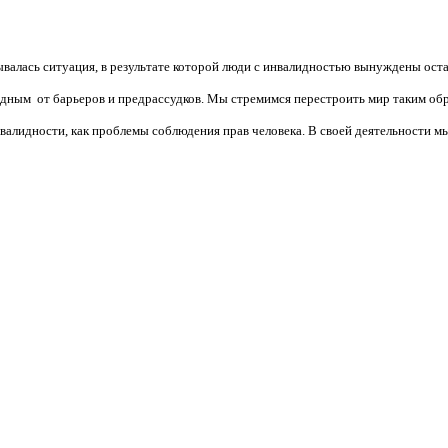
валась ситуация, в результате которой люди с инвалидностью вынуждены ост
бодным от барьеров и предрассудков. Мы стремимся перестроить мир таким об
алидности, как проблемы соблюдения прав человека. В своей деятельности мы