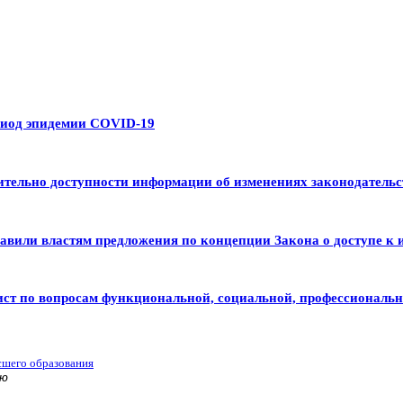
риод эпидемии COVID-19
тельно доступности информации об изменениях законодательс
авили властям предложения по концепции Закона о доступе к 
ист по вопросам функциональной, социальной, профессиональ
сшего образования
ью