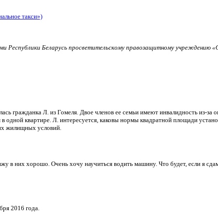
иальное такси»)
и Республики Беларусь просветительскому правозащитному учреждению «О
ь гражданка Л. из Гомеля. Двое членов ее семьи имеют инвалидность из-за о
в одной квартире. Л. интересуется, каковы нормы квадратной площади установ
их жилищных условий.
и вижу в них хорошо. Очень хочу научиться водить машину. Что будет, если я 
бря 2016 года.