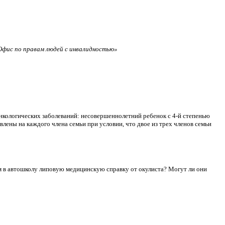
фис по правам людей с инвалидностью»
нкологических заболеваний: несовершеннолетний ребенок с 4-й степенью
лены на каждого члена семьи при условии, что двое из трех членов семьи
сдам в автошколу липовую медицинскую справку от окулиста? Могут ли они