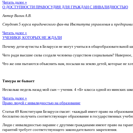
Читать далее »
О ДОСТУПНОСТИ ПРАВОСУДИЯ ДЛЯ ГРАЖДАН С ИНВАЛИДНОСТЬЮ
Автор Вагин А.В.
Студент 5 курса юридического фак-та Института управления и предприн
Читать далее »
УЧЕНИКИ, КОТОРЫХ НЕ ЖДАЛИ
Почему дети-аутисты в Беларуси не могут учиться в общеобразовательной ш
Чего ради высшие силы создали человека существом социальным? Наверное
Что же они пытаются объяснить нам, посылая на землю детей, которые не хотя
Тимура не бывает
Несколько недель назад мой сын -- ученик 4 «Б» класса одной из минских шко
Читать далее »
Право людей с инвалидностью на образование
Статья 49 Конституции Беларуси гласит: «каждый имеет право на образован
бесплатно получить соответствующее образование в государственных учебн
Люди с инвалидностью наравне с другими гражданами имеют право на гаран
гарантий требует соответствующего законодательного закрепления.